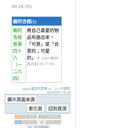
00:28:59)
雜阿含經(1)
雜阿
將自己喜愛的物
含經
品布施出來。
卷第
「可意」是「合
四十
意的；可愛
八
的」。
(2025年09
月28日 18:37:05)
（一
二八
四）
agama/愛念可意施.txt · 上一次變更:
2026/08/07 00:28