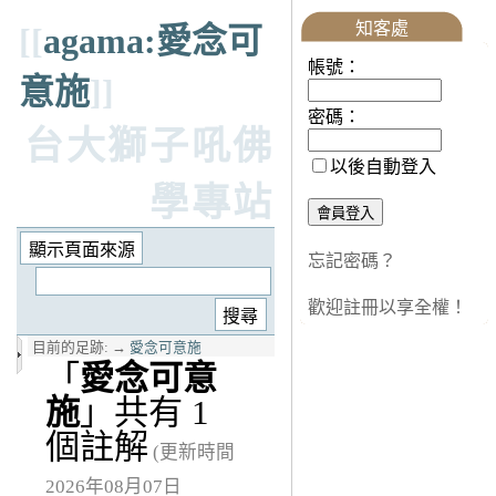
知客處
[[
agama:愛念可
帳號：
意施
]]
密碼：
台大獅子吼佛
以後自動登入
學專站
忘記密碼？
歡迎註冊以享全權！
目前的足跡:
→
愛念可意施
「
愛念可意
施
」共有 1
個註解
(更新時間
2026年08月07日