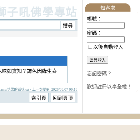
知客處
獅子吼佛學專站
帳號：
密碼：
以後自動登入
色味如實知？謂色因緣生喜
忘記密碼？
歡迎註冊以享全權！
gama/快樂的滋味.txt · 上一次變更: 2026/08/07 00:18