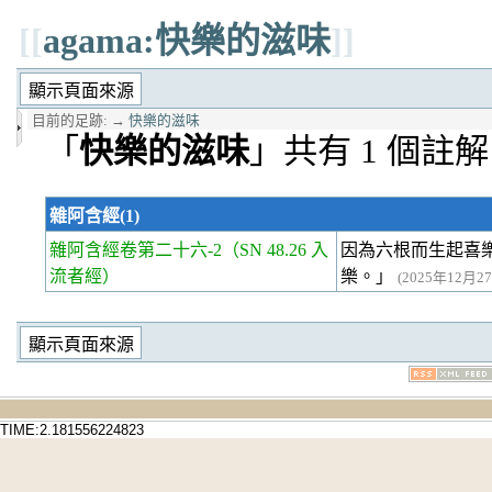
[[
agama:快樂的滋味
]]
目前的足跡:
→
快樂的滋味
「
快樂的滋味
」共有 1 個註解
雜阿含經(1)
雜阿含經卷第二十六-2
（SN 48.26 入
因為六根而生起喜
流者經）
樂。」
(2025年12月27日
TIME:2.181556224823