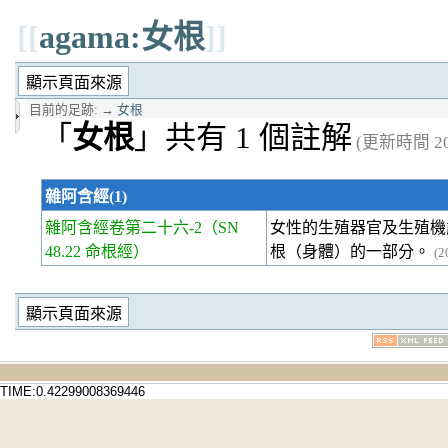
[[
agama:女根
]]
目前的足跡:
→
女根
「
女根
」共有 1 個註解
(更新時間 202
雜阿含經(1)
雜阿含經卷第二十六-2
（SN
女性的生殖器官及生殖機
48.22 命根經）
根（身體）的一部分。
(
TIME:0.42299008369446