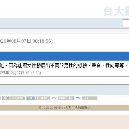
台大
6年08月07日 00:18:56)
能，因為能讓女性發展出不同於男性的樣貌、聲音、性向等等，
2025年12月27日 10:46:33)
© 1995-
2026
卍 台大獅子吼佛學專站