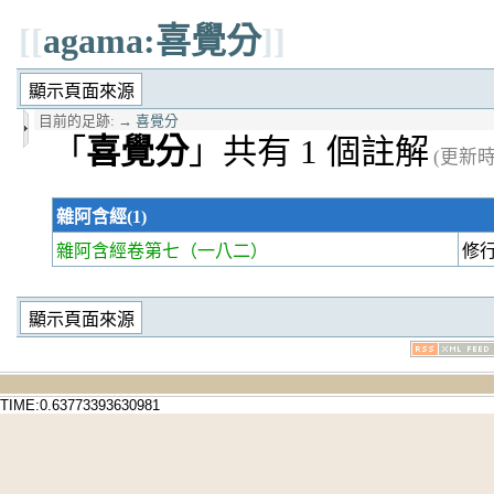
[[
agama:喜覺分
]]
目前的足跡:
→
喜覺分
「
喜覺分
」共有 1 個註解
(更新時間
雜阿含經(1)
雜阿含經卷第七
（一八二）
修
TIME:0.63773393630981