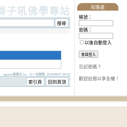
知客處
獅子吼佛學專站
帳號：
密碼：
以後自動登入
忘記密碼？
agama/喜覺分.txt · 上一次變更: 2026/08/07 00:02
歡迎註冊以享全權！