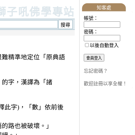
知客處
獅子吼佛學專站
帳號：
密碼：
以後自動登入
很難精準地定位「原典語
忘記密碼？
」的字，漢譯為「諸
歡迎註冊以享全權！
釋此字)，「數」依前後
語的路也被破壞。」