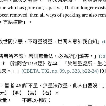
此無可說彼之有無，一切法滅絕時，一切語路亦
 who has gone out, Upasiva, That no longer exists
een removed, then all ways of speaking are also re
，言語道斷」。
，是故世間少慧，不可量說量，世間人意計我自知」
(
智者所不應，若測無量法，必為所[7]燒害。」
(CB
＊ 《雜阿含1193經》卷44：「於無量處所，生心
凡夫。」」
(CBETA, T02, no. 99, p. 323, b22-24)
[
，智者[46]所不量，無量法欲量，此人自覆沒！
】【元】【明】【宮】【石】。
法欲量， 不應以相取；