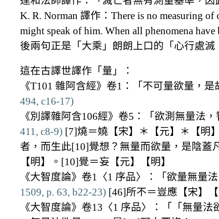
達和法師譯作：「滅亡者無有測量基準，因
K. R. Norman 譯作：There is no measuring of one
might speak of him. When all phenomena have b
後兩句正是「大乘」朗朗上口的「心行處滅
這在古譯世譯作「量」：
《T101 雜阿含經》卷1：「不可量欲量
494, c16-17)
《別譯雜阿含106經》卷5：「欲測無量法，
411, c8-9)
[7]燒＝嬈【宋】＊【元】＊【明】
者，而生此[10]覺想？無量而欲量，是陰蓋
【明】。[10]覺＝妄【元】【明】
《大智度論》卷1〈1 序品〉：「欲量無量法
1509, p. 63, b22-23)
[46]所不＝豈應【宋
《大智度論》卷13〈1 序品〉：「「無量