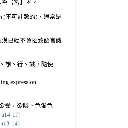
＝人為【宮】＊。
haṃ (不可計數的)，通常是
羅漢已經不會招致語言譏
受、想、行、識，隨使
ding expression
欲受，欲陰。色愛色
 a14-17)
 a13-14)