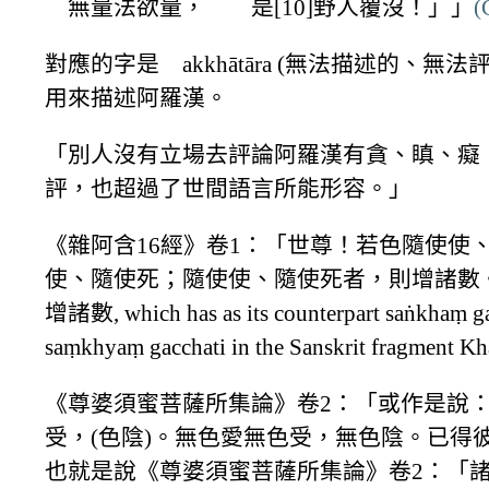
無量法欲量， 是[10]野人覆沒！」」
(
對應的字是 akkhātāra (無法描述的、無法評論的
用來描述阿羅漢。
「別人沒有立場去評論阿羅漢有貪、瞋、癡
評，也超過了世間語言所能形容。」
《雜阿含16經》卷1：「世尊！若色隨使
使、隨使死；隨使使、隨使死者，則增諸數
增諸數, which has as its counterpart saṅkhaṃ gac
saṃkhyaṃ gacchati in the Sanskrit fragment Kh
《尊婆須蜜菩薩所集論》卷2：「或作是說
受，(色陰)。無色愛無色受，無色陰。已得
也就是說《尊婆須蜜菩薩所集論》卷2：「