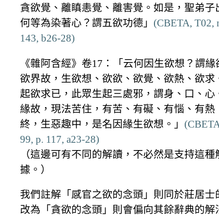
貪欲覺、離瞋恚覺、離害覺。如是，聖弟子
何等為染著心？謂五欲功德」
(CBETA, T02, n
143, b26-28)
《雜阿含經》卷17：「云何因生欲想？謂緣
欲界故，生欲想、欲欲、欲覺、欲熱、欲求
起欲求已，此眾生起三處邪，謂身、口、心
緣故，現法苦住，有苦、有礙、有惱、有熱
終，生惡趣中，是名因緣生欲想。」
(CBETA,
99, p. 117, a23-28)
（這邊可有不同的解讀，不必然是支持這種
據。）
我們註解「感官之欲的念頭」則同於莊居士
改為「貪欲的念頭」則會偏向其餘辭典的解