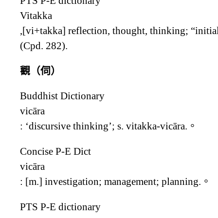
PTS P-E dictionary
Vitakka
,[vi+takka] reflection, thought, thinking; “initia
(Cpd. 282).
觀（伺）
Buddhist Dictionary
vicāra
: ‘discursive thinking’; s. vitakka-vicāra.。
Concise P-E Dict
vicāra
: [m.] investigation; management; planning.。
PTS P-E dictionary