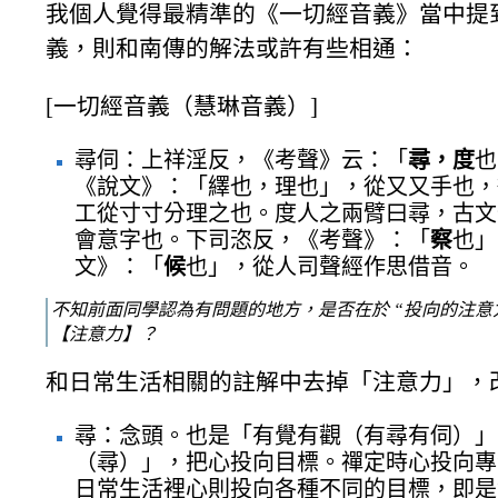
我個人覺得最精準的《一切經音義》當中提
義，則和南傳的解法或許有些相通：
[一切經音義（慧琳音義）]
尋伺：上祥淫反，《考聲》云：「
尋，度
也
《說文》：「繹也，理也」，從又又手也，從
工從寸寸分理之也。度人之兩臂曰尋，古文作
會意字也。下司恣反，《考聲》：「
察
也」
文》：「
候
也」，從人司聲經作思借音。
不知前面同學認為有問題的地方，是否在於 “投向的注意力
【注意力】？
和日常生活相關的註解中去掉「注意力」，
尋：念頭。也是「有覺有觀（有尋有伺）」
（尋）」，把心投向目標。禪定時心投向專
日常生活裡心則投向各種不同的目標，即是