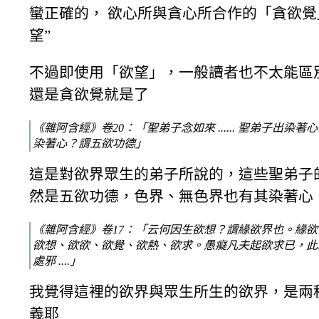
蠻正確的， 欲心所與貪心所合作的「貪欲覺
望”
不過即使用「欲望」，一般讀者也不太能區
還是貪欲覺就是了
《雜阿含經》卷20：「聖弟子念如來 ...... 聖弟子出染著
染著心？謂五欲功德」
這是對欲界眾生的弟子所說的，這些聖弟子
然是五欲功德，色界、無色界也有其染著心
《雜阿含經》卷17：「云何因生欲想？謂緣欲界也。緣
欲想、欲欲、欲覺、欲熱、欲求。愚癡凡夫起欲求已，此
處邪 ....」
我覺得這裡的欲界與眾生所生的欲界，是兩
義耶