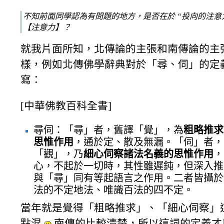
不知前面同學認為有問題的地方，是否在於 “投向的注意力
【注意力】？
就我片面所知，北傳論的主張和南傳論的主
樣，例如北傳佛學辭典對於「尋、伺」的定
寫：
[中華佛教百科全書]
尋伺：「尋」者，舊譯「覺」，為
粗略推求
思惟作用
，通於定、散及無漏。「伺」者，
「觀」，乃
細心伺察諸法名義的思惟作用
，
心，不起於一切時，其性雖遲鈍，但深入推
與「尋」同有等起語言之作用。二者皆攝於
法的不定地法、唯識百法的四不定。
當年就是覺得「粗略推求」、「細心伺察」
點混
南傳的比較清楚，所以這詞的定義才