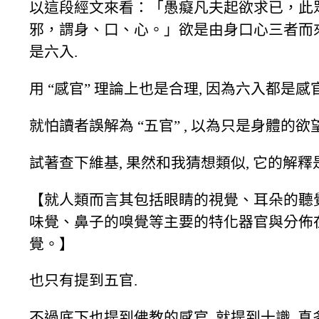
以這段經文來看：「愚癡凡夫起欲求已，此
邪，謂身、口、心。」欲是由身口心三者而來
是六入.
用 “感官” 理論上也是合理, 因為六入都是感官
就怕讀者誤解為 “五官” , 以為只是身體的欲望
試著查下維基, 果然和我猜想類似, 它的解釋
【就人類而言其包括眼睛的視覺、耳朵的聽
味覺、鼻子的嗅覺等主要的特化器官與分佈
覺。】
也只有提到五官.
不過底下也提到佛教的感官, 就提到十識, 真多啊.