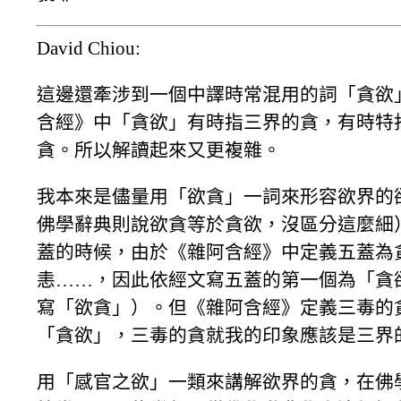
David Chiou:
這邊還牽涉到一個中譯時常混用的詞「貪欲
含經》中「貪欲」有時指三界的貪，有時特
貪。所以解讀起來又更複雜。
我本來是儘量用「欲貪」一詞來形容欲界的
佛學辭典則說欲貪等於貪欲，沒區分這麼細
蓋的時候，由於《雜阿含經》中定義五蓋為
恚……，因此依經文寫五蓋的第一個為「貪
寫「欲貪」）。但《雜阿含經》定義三毒的
「貪欲」，三毒的貪就我的印象應該是三界
用「感官之欲」一類來講解欲界的貪，在佛