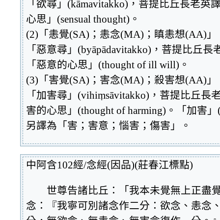
「欲尋」(kāmavitakko)，菩提比丘長老
心思」(sensual thought)。
(2)「恚覺(SA)；恚念(MA)；瞋恚想(AA)
「惡意尋」(byāpādavitakko)，菩提比丘
「惡意的心思」(thought of ill will)。
(3)「害覺(SA)；害念(MA)；殺害想(AA)
「加害尋」(vihiṃsāvitakko)，菩提比
害的心思」(thought of harming)。「加害」(v
另譯為「害；害意；惱害；傷害」。
中阿含102經/念經(因品)(莊春江標點)
世尊告諸比丘：「我本未覺無上正盡覺
念：『我寧可別諸念作二分：欲念、恚念