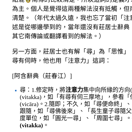
為主。個人是覺得這兩種解法沒有抵觸，但
清楚。（年代太過久遠，我也忘了當初「注
述是從哪邊學到的，當年還沒有莊居士辭典
其它南傳論或翻譯看到的解法。）
另一方面，莊居士也有解「尋」為「思惟」
尋有伺時，他也用「注意力」這詞：
[阿含辭典（莊春江）]
尋：1.修定時，將
注意力
集中向所緣的方向(
(vitakka)，如「有尋有伺三摩地」，參看
(vicāra)。2.隨即；不久，如「尋便命終」
跟隨，如「尋佛後來」、「長生童子尋隨父後
度單位，如「圓光一尋」、「周圍七尋」。6
(vitakka)
。