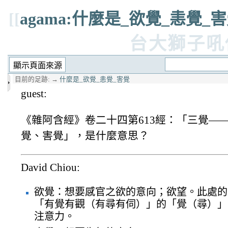
[[
agama:什麼是_欲覺_恚覺_
台大獅子吼
目前的足跡:
→
什麼是_欲覺_恚覺_害覺
guest:
《雜阿含經》卷二十四第613經：「三覺—
覺、害覺」，是什麼意思？
David Chiou:
欲覺：想要感官之欲的意向；欲望。此處的
「有覺有觀（有尋有伺）」的「覺（尋）」
注意力。