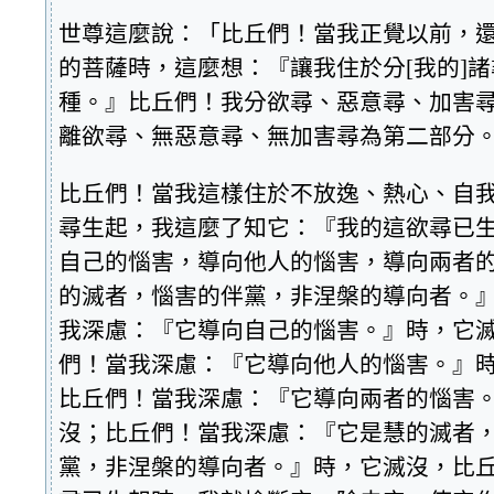
世尊這麼說：「比丘們！當我正覺以前，
的菩薩時，這麼想：『讓我住於分[我的]
種。』比丘們！我分欲尋、惡意尋、加害
離欲尋、無惡意尋、無加害尋為第二部分
比丘們！當我這樣住於不放逸、熱心、自
尋生起，我這麼了知它：『我的這欲尋已
自己的惱害，導向他人的惱害，導向兩者
的滅者，惱害的伴黨，非涅槃的導向者。
我深慮：『它導向自己的惱害。』時，它
們！當我深慮：『它導向他人的惱害。』
比丘們！當我深慮：『它導向兩者的惱害
沒；比丘們！當我深慮：『它是慧的滅者
黨，非涅槃的導向者。』時，它滅沒，比