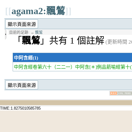
[[
agama2:飄鶭
]]
目前的足跡:
→
飄鶭
「
飄鶭
」共有 1 個註解
(更新時間 202
中阿含經(1)
中阿含經卷第六十
（二二一）中阿含[＊]例品箭喻經第十(
TIME:1.8275010585785