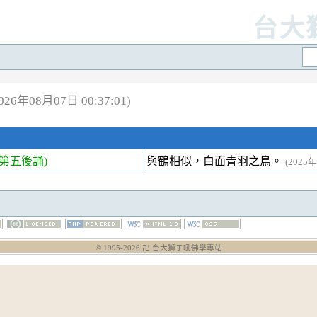
台大
6年08月07日 00:37:01)
第五後誦)
與鶴相似，白面青羽之鳥。
(2025年
© 1995-
2026
卍 台大獅子吼佛學專站