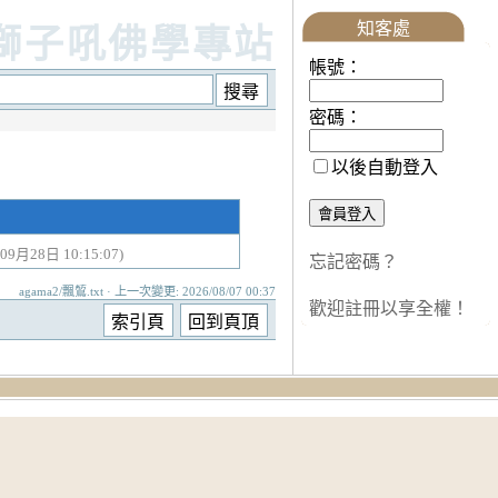
知客處
獅子吼佛學專站
帳號：
密碼：
以後自動登入
09月28日 10:15:07)
忘記密碼？
agama2/飄鶭.txt · 上一次變更: 2026/08/07 00:37
歡迎註冊以享全權！