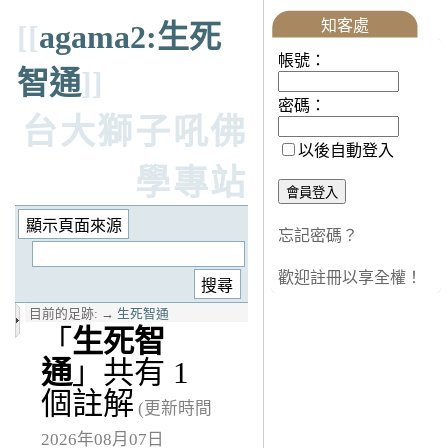
知客處
[[
agama2:生死
帳號：
智通
]]
密碼：
台大獅子吼佛
以後自動登入
學專站
忘記密碼？
歡迎註冊以享全權！
目前的足跡:
→
生死智通
「
生死智
通
」共有 1
個註解
(更新時間
2026年08月07日