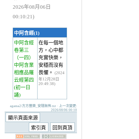
2026年08月06日
00:10:21)
中阿含經(1)
中阿含經
在每一個地
卷第三
方，心中都
（一四）
充實快樂，
中阿含業
安穩而沒有
相應品羅
畏懼。
(2024
年12月28日
云經第四
20:49:38)
(初一日
誦)
agama2/方方豐樂_安隱無怖.txt · 上一次變更:
2026/08/06 00:10