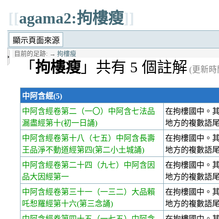
[[
agama2:拘樓瘦
]]
目前的足跡:
→
拘樓瘦
「
拘樓瘦
」共有 5 個註解
(更新時間 
中阿含經(5)
中阿含經卷第二
（一〇）中阿含七法品
在拘樓國中。
漏盡經第十(初一日誦)
地方的複數語
中阿含經卷第十八
（七五）中阿含長壽
在拘樓國中。
王品淨不動道經第四(第二小土城誦)
地方的複數語
中阿含經卷第二十四
（九七）中阿含因
在拘樓國中。
品大因經第一
地方的複數語
中阿含經卷第三十一
（一三二）大品賴
在拘樓國中。
吒惒羅經第十六(第三念誦)
地方的複數語
中阿含經卷第四十五
（一七五）中阿含
在拘樓國中。