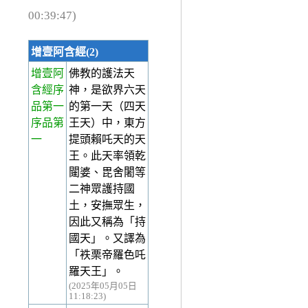
00:39:47)
增壹阿含經(2)
增壹阿
佛教的護法天
含經序
神，是欲界六天
品第一
的第一天（四天
序品第
王天）中，東方
一
提頭賴吒天的天
王。此天率領乾
闥婆、毘舍闍等
二神眾護持國
土，安撫眾生，
因此又稱為「持
國天」。又譯為
「袟栗帝羅色吒
羅天王」。
(2025年05月05日
11:18:23)