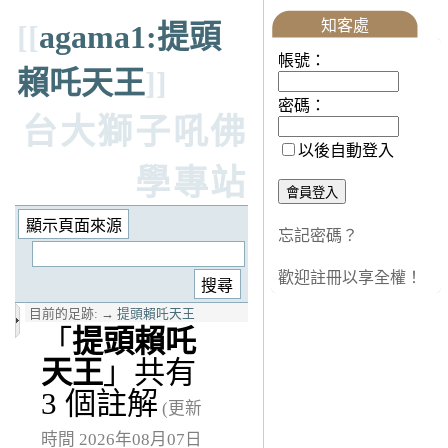
知客處
[[
agama1:提頭
帳號：
賴吒天王
]]
密碼：
台大獅子吼佛
以後自動登入
學專站
忘記密碼？
歡迎註冊以享全權！
目前的足跡:
→
提頭賴吒天王
「
提頭賴吒
天王
」共有
3 個註解
(更新
時間 2026年08月07日