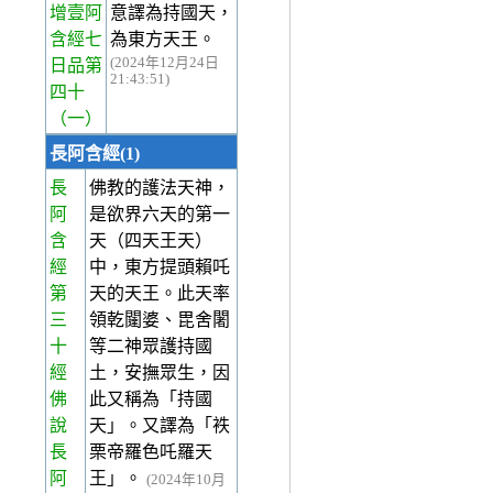
增壹阿
意譯為持國天，
含經七
為東方天王。
(2024年12月24日
日品第
21:43:51)
四十
（一）
長阿含經(1)
長
佛教的護法天神，
阿
是欲界六天的第一
含
天（四天王天）
經
中，東方提頭賴吒
第
天的天王。此天率
三
領乾闥婆、毘舍闍
十
等二神眾護持國
經
土，安撫眾生，因
佛
此又稱為「持國
說
天」。又譯為「袟
長
栗帝羅色吒羅天
阿
王」。
(2024年10月