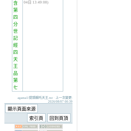
04日 13:49:08)
含
第
四
分
世
記
經
四
天
王
品
第
七
agama1/提頭賴吒天王.txt · 上一次變更:
2026/08/07 00:39