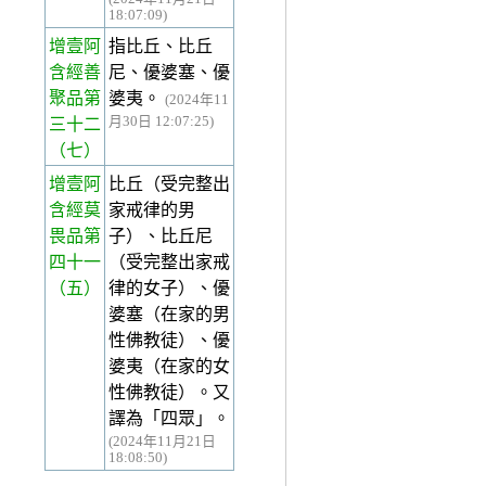
18:07:09)
增壹阿
指比丘、比丘
含經善
尼、優婆塞、優
聚品第
婆夷。
(2024年11
月30日 12:07:25)
三十二
（七）
增壹阿
比丘（受完整出
含經莫
家戒律的男
畏品第
子）、比丘尼
四十一
（受完整出家戒
（五）
律的女子）、優
婆塞（在家的男
性佛教徒）、優
婆夷（在家的女
性佛教徒）。又
譯為「四眾」。
(2024年11月21日
18:08:50)