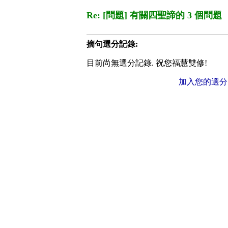
Re: [問題] 有關四聖諦的 3 個問題
摘句選分記錄:
目前尚無選分記錄. 祝您福慧雙修!
加入您的選分