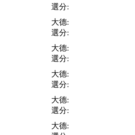
選分:
大德:
選分:
大德:
選分:
大德:
選分:
大德:
選分:
大德: