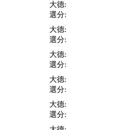
大德:
選分:
大德:
選分:
大德:
選分:
大德:
選分:
大德:
選分:
大德: