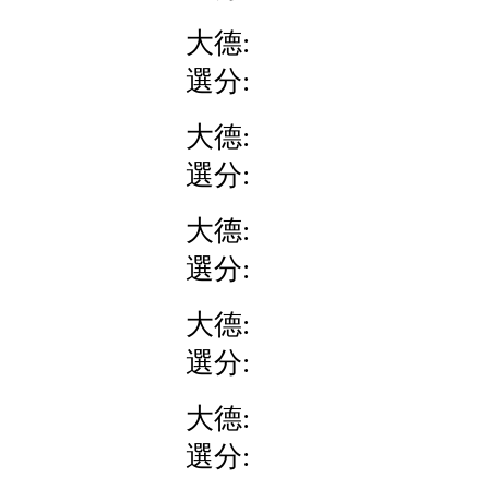
大德:
選分:
大德:
選分:
大德:
選分:
大德:
選分:
大德:
選分: