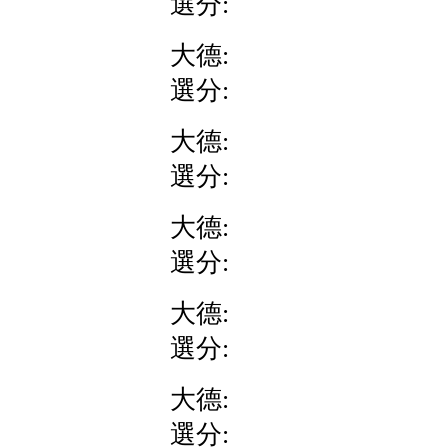
選分:
大德:
選分:
大德:
選分:
大德:
選分:
大德:
選分:
大德:
選分: