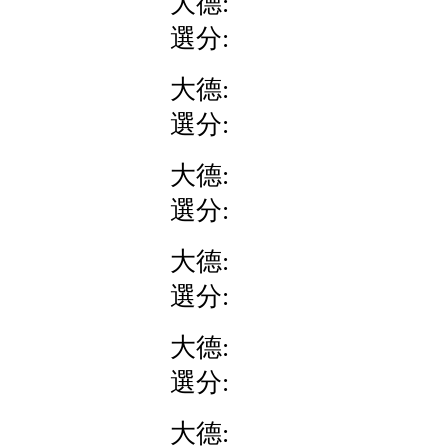
大德:
選分:
大德:
選分:
大德:
選分:
大德:
選分:
大德:
選分:
大德: