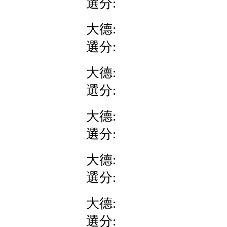
選分:
大德:
選分:
大德:
選分:
大德:
選分:
大德:
選分:
大德:
選分: