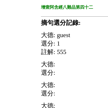
增壹阿含經八難品第四十二
摘句選分記錄:
大德: guest
選分: 1
註解: 555
大德:
選分:
大德:
選分:
大德: