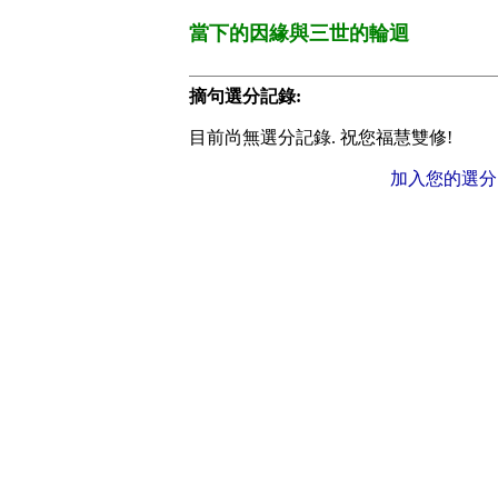
當下的因緣與三世的輪迴
摘句選分記錄:
目前尚無選分記錄. 祝您福慧雙修!
加入您的選分