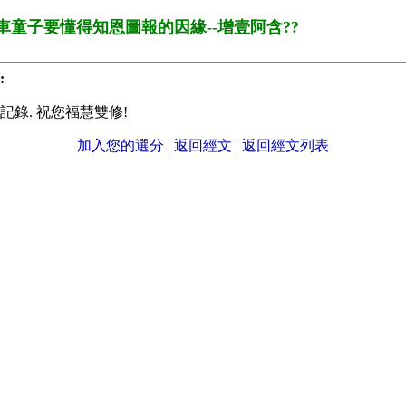
車童子要懂得知恩圖報的因緣--增壹阿含??
:
記錄. 祝您福慧雙修!
加入您的選分
|
返回經文
|
返回經文列表