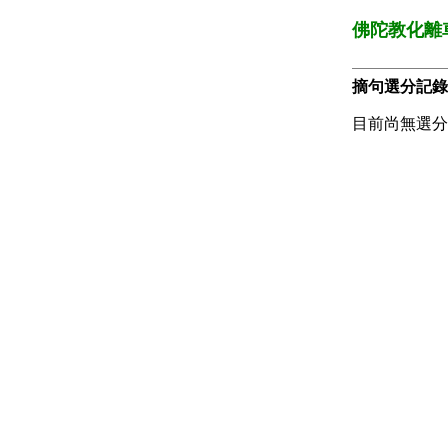
佛陀教化離
摘句選分記錄
目前尚無選分