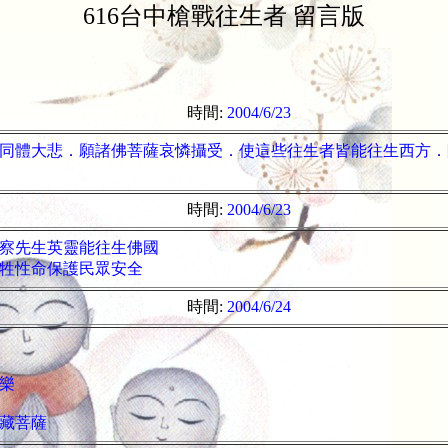
616台中槍戰往生者 留言版
時間:
2004/6/23
同體大悲．願諸佛菩薩哀憐攝受．使這些往生者皆能往生西方．
時間:
2004/6/23
察先生英靈能往生佛國
牲性命保護民眾安全
時間:
2004/6/24
樂
藏菩薩