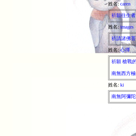
姓名:
caren
祈願往生者
姓名:
images
祈請諸佛菩
姓名:
心擇
祈願 槍戰
南無西方極
姓名:
ki
南無阿彌陀