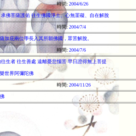
時間:
2004/6/26
 承佛菩薩護佑 往生佛國淨土、心無罣礙、自在解脫
時間:
2004/7/4
薩加庇兩位學長入其所願佛國，眾苦解脫。
時間:
2004/7/6
的往生者 往生善處 遠離憂悲惱苦 早日證得無上菩提
樂世界阿彌陀佛
時間:
2004/11/26
佛