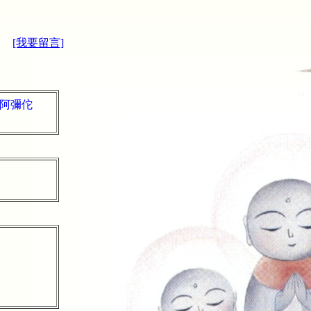
[我要留言]
阿彌佗