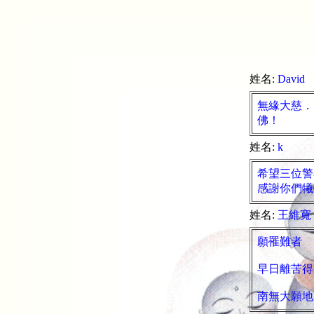
姓名:
David
無緣大慈．
佛！
姓名:
k
希望三位警
感謝你們犧
姓名:
王維寬
願罹難者
早日離苦得
南無大願地