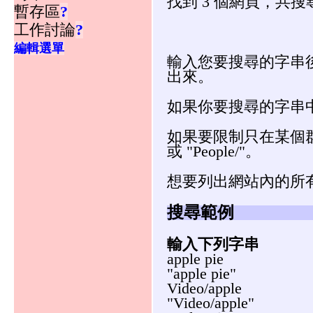
找到 3 個網頁，共搜尋
暫存區
?
工作討論
?
編輯選單
輸入您要搜尋的字串後
出來。
如果你要搜尋的字串
如果要限制只在某個群
或 "People/"。
想要列出網站內的所有
搜尋範例
輸入下列字串
apple pie
"apple pie"
Video/apple
"Video/apple"