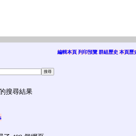
編輯本頁
列印預覽
群組歷史
本頁歷
的搜尋結果
s