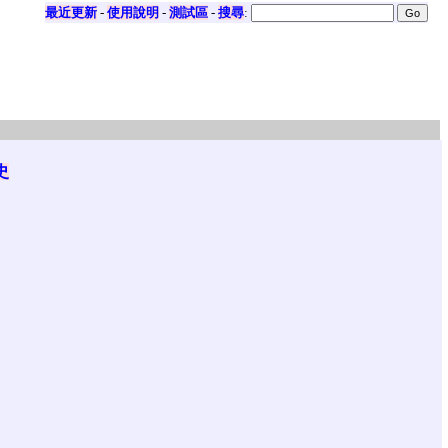
最近更新
-
使用說明
-
測試區
-
搜尋
:
史