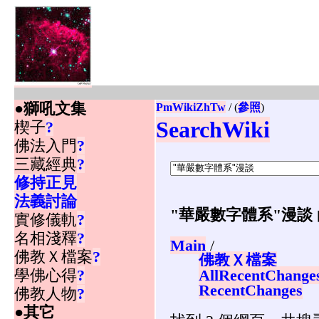
●獅吼文集
PmWikiZhTw
/ (
參照
)
SearchWiki
楔子
?
佛法入門
?
三藏經典
?
修持正見
法義討論
"華嚴數字體系"漫談
實修儀軌
?
名相淺釋
?
Main
/
佛教Ｘ檔案
?
佛教Ｘ檔案
學佛心得
?
AllRecentChange
RecentChanges
佛教人物
?
●其它