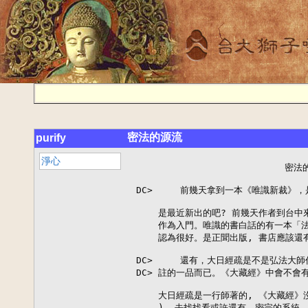
密法的源流
purify
淨心
                            密法的源流

 DC>     前幾天拿到一本《唯識新裁》，是李炳南老居士作序的，老居士在序中寫道

     是最近新出的吧? 前幾天作者到台中來推銷過, 我在書店看過了, 這書可以
     作為入門。唯識的書白話的有一本「法舫法師」的「唯識史觀及其哲學」我
     認為很好。是正聞出版, 書店應該還有賣的( 好像佛學院用這個當教科書)。

 DC>     還有，大日經疏是不是弘法大師作著的呀? 我在社團書庫中只找到弘法大師
 DC> 註的一品而已。《大藏經》中會不會有《大日經疏》呢?

     大日經疏是一行師著的, 《大藏經》沒有收錄(?),我手中有的是一行的(新文豐
     ), 去找找看或許還有。密宗的系統, 弘法(日本)是屬於天台密系的。一行師沒
     有真正的所謂傳人, 但是他自己則稱日後 (千年)將有人出而光大並引入正信佛
     門。
     (註:大藏經收錄有: 大昆盧遮那成佛經疏, 即是大日經)


                                     -- AB Tsai --
/End of line

     Date: 12-16-94    Time: 02:56p     Number: 4222
     From: AB TSAI                       Refer: 4218

 DC>     請問什麼是天台密呢? 東密和唐密是同個咚咚嗎?
 DC> 還是台密和東密是同咚咚?

     照天台密的「族譜」, 東密是由空海大師(日本人)回到日本之後
     漸漸才分家的, 應該是同一系。不過有學者持不同看法, 認為台
     密是天台宗系列, 東密是唐密系列。
         但是可確定的是唐密並沒有「族譜」傳下。現在的學者論唐
     密大都是用「推想」的。
         唐密一般指中唐時期的「金剛智、善無畏」所傳的「純密」
     ( 指佛陀本意之密 --以大日經和金剛頂經為主 ) 用來和參雜了
     許多咒術的其他密教有所區別。
         中密( 唐、東密)系列大概如下: ( 有些學者看法不同 )
     (胎藏界)
     大日如來─金剛薩陲─善無畏─┬─ 金剛智
                                 ├─ 一行           ┌ 義操
                                 └─ 玄超 ─ 惠果 ─┤ ....
                                                     ├ 空海 ─ 東密
                                                     ├ ....

     這當中一事可確定, 那就是東密是依照一行所著的大日經疏加以
     開展的, 這一點中日學者觀點一致。不過, 真正建立密教儀軌的
     是惠果, 東密不稱衍於惠果而稱一行, 由這點來看有很有「提升
     地位」的心態。只是一行嚴守戒律, 一生不收徒, 因此沒有在世
     的徒弟，否則可能就會有糾紛了。
         我們要研究密法(不是密教, 我只對「有用」的東東有興
     趣),自然是由大日經、金剛頂經著手, 而一行大師的指導手冊--
     大日經疏更是唯一的入門。密法只有兩個主題, 一是大日經的
     主題--般若, 一是金剛頂經的主題--唯識。
         現在有人向你提出唯識的問題, 顯示機緣己到, 或許你該
     正心的看看唯識的東東了。

                                     -- AB Tsai --

     Date: 12-16-94    Time: 05:04p     Number: 4230
     From: AB TSAI                       Refer: 4226

 DC>     那請問一下，您以前提到的「當下證入三三昧解脫境，隨意變現無不自在」
 DC> （好像是這種句子，小弟記不清了），是唐密殘本嗎?
 DC> 現在哪?塈銆o到唐密殘本呢?

     這句話是出自經中的, 要看原信是談啥我才能記得是哪一本經。
     不過《大日疏》第一卷就有談到了。

 AT>> 主題--般若, 一是金剛頂經的主題--唯識。
 DC> 小弟這兩天會將您這封信引至 internet-bbs ，請問可以嗎?

     當然可以, 只是如果有人開罵的話我可無法回罵。:-)

 DC> 好吧! 小弟該看唯識的咚咚囉!

     看過後您就會了解, 神通根本就是「識」的問題。因此金剛頂經才
     會有那麼多神通又同時有那麼多唯識的東東在內。

                                     -- AB Tsai --
/End of line

     Date: 12-16-94    Time: 05:20p     Number: 4233
     From: AB TSAI                       Refer: 4231

     有一句提醒你我共勉:

     「如來一切悉知見覺, 亦不自言我知見覺。一切菩薩亦復如是,
       何以故? 若使如來作知見覺相, 當知是則非佛世尊, 名為凡
       夫, 菩薩亦爾。」(《大般涅槃經》【梵行品】)
     這也是為何《大日經》稱密法行者為「秘密主」的原因。

                                     -- AB Tsai --


     Date: 12-18-94    Time: 06:44a     Number: 4253
     From: AB TSAI                       Refer: 4246

 DC> 據學長所知，藏密是俱足所有完拯密續的傳承（行、事
 DC> 、瑜珈、無上瑜珈密），而唐密傳承於印度，只俱足前三部法（行、事、瑜珈）

     其實無論藏或唐密都該是傳自於印度, 至於何者「具足」則恐怕仍
     是陷於老王賣瓜的爭議中, 這點我不便作結論。今天的學子們需要的
     是明確的分辨程序, 而這點正是線上許許多多以世尊為導師的「不知
     所宗」( 還記得舊信吧?) 學子們所關心的。

          藏密和禪宗一樣, 都是以本土化了的宗教思維形態存在, 它是
     由蓮花生入藏(約?) , 擺脫了中國教團思想之後的產物。陳先生精
     究藏密, 在邊地住了二十五年, 這裡所稱的「閉關」, 和佛經中所
     定義的閉關可能有不同, 由他自己的說法, 應該只是方便關。

 DC> 一下東密比藏密早而且就學術較近原密法（小弟可能引用錯了。）有位學長
 DC> 看到後回此言，小弟已請他靜候您的回答 :-)

     由體系來看, 唐密的發展當然是早多了, 因為藏教的前傳部份都還
     是傳統佛教, 到了西元 970..980 之間才開始了後傳藏教的部份,
     因為這是以朗達嗎破佛分界點的, 在此之前, 蓮華生大士所立的密
     教體系已經敗壞了。如果把蓮華生所立的密教也算藏密的話, 那麼
     藏密最早只能大約在西元 770  左右, 蓮花生大士正是藏教舊派密
     教的開山祖。這個時期離一行僧立大衍曆之後也已經 40 多年了。

         雖然蓮花生大士原先在印度那藍陀寺就是密法師父, 但是他到
     了藏地, 加入了笨教特性的咒術, 以對笨教, 形成今日藏密以咒術
     為主的形勢。雖然後來的後傳藏教的目的就是要復興佛教, 換言之
     也就是確保戒律、去除以咒術為主佛教, 然而密勒日巴大師畢竟沒
     有成功。前者的紅教體系和後者日後由宗咯巴完成的黃教體系雖然
     在今天得到共存, 但是蓮花生大士所立紅教的許多儀軌仍為今日各
     藏教派系所衍用。

         蓮花生大士的難處和今天各大法師天天辦各大法會的難處是一
     樣的。當然這是支題, 暫且不表。

         以密教兩大派的祖師身份來比較, 舊密派蓮花生大士有純正的
     密法知識, 但是因環境的關係, 只得立下非純密法的舊密, 而密勒
     日巴雖非科班出身, 但是確一直要提倡純正佛法。以我個人的觀點,
     兩者都很可惜的沒有成功的將世尊密法傳下來。

         所以就藏密立教的早晚, 可說在蓮花生大士之前沒有藏密。當
     然以現在藏密各派自己的「傳承體系」或許有的能推到更早的年代,
     而由今天滿街都是活的佛的現象來看, 會有各種說法是不足為奇的。
     當然我的說法更是不足為奇, 只是至少這些西藏佛教史是經由許多
     學者所共認的。而我們所注意的不在「傳承表」, 而是牛肉在哪裡。
     --  抱歉, 應是素牛肉在哪裡。 :-)

                                     -- AB Tsai --


 DC>     那不知所謂"密教"有何意義? 晚輩看許多高僧大德，都是明確地說：
 DC> 「佛教分為顯教與密教，是...密是...」

     在中國原有密教, 叫唐密, 形成在唐代, 傳到日本現在叫東密, 唐密我
     不知道是否有人修( 因為沒有出來打廣告? ) 東密在日本到是有組織,
     但我上次到日本時沒有看到主事者, 因此不能斷定是否為佛教正宗。
         密教的分類是因為世在涅槃經中強調了「吾有秘密藏」等語而引起
     的。反正會「利用」的人, 總能斷章取義, 以便財色兩得。

 DC> 另外那一位自稱曾追隨 釋迦牟尼佛當和尚的居士，也有學藏密寧瑪巴。

     在《阿含經》中世尊便說過, 凡是「依(佛)法而行者, 即是我門生」不
     管這學生是否認識老師。我們都是追隨世尊的學子。相隔千年, 但是別
     忘了, 對佛而言, 這還只是彈指間之前的事而已。

 DC> 還說許多菩薩跑到娑婆為了學學密法? 賢劫第4及999佛才有密法...云云。

     我也可以說, 錯了, 是第384佛才有密法。誰有能力去印証? 事實上並沒
     有任何真正的「法」, 通通是「方便法」。

 DC>     密是密在何處? 諸佛加持? 咒力聲波? 觀想? 還是如 南老師說的：
 DC> 「讓人累過頭沒力氣，只好放下」?

     我曾花了許多精力在密法上, 但是老師們索供不斷( 以各種名目), 因此
     曾發誓不再學佛, 我可以說密法, 就是不公開的去搞 xx, xx ,  同時還
     給你一個嚇死你的帽子。
         我同時也不把佛法分類(或裂)成各種「宗」, 宗的觀念是地域性或
     組識性的東西, 用於對抗之用的。
         咒力對眾生有用, 一如摧眠術, 但對真正的修行者無用, 學子在學
     佛的過程中, 是喚醒對宇宙的認知, 這個太玄了, 因此一旦修入此門,
     則對世間法絕對會「看破」, 而不屑於財色等欲界的東西。
         如果你看見有傳教者大力作法會、收錢、行善... 等, 這個是世俗
     活動, 不能說是錯的, 但是決不是佛理。

 DC>     如果密在加持、咒力、觀想、累過頭等，那麼不須傳法灌頂即可啦!
 DC> 自己看書就夠了，如何叫密?

     密法是強調「依師不依法」, 注意這個「依師」的門規, 很厲害的。
     是密法, 又何以人人可學, 而一些自稱是第某代的大師, 又何以都是無師
     自通?
         咒力可以「洗去塵蓋」, 還出「本性」, 而這個本性即是「如來秘藏」
     的「基本」識。在意識論即是「阿賴耶」識。

 DC>     不知哪些咒是「真」的?

     佛所說的經上所記者, 大都是真的。不過咒力可以創造, 如果你唸上十萬
     遍「可口可樂」, 保証您也會有大感應的。( 此非戲論, 諸天共聞)

 DC>     拜那些冒牌的為師會怎麼樣? 例如說念某某咒幾遍竟有人死後回生，被救回
 DC> 來的人是福? 是禍? 向冒牌的學會使自己捲入魔共業中嗎?

     偽作沙門, 心非沙門, 貪圖利養, 欺逛白衣... 其業是入無間地獄的。

 DC> 嗯! 您太聰明了! 原來如此! 不知在家人推行佛法的，目前以誰最正宗?

     以前有位李炳南老師, 不過他涅槃後其弟子現在也在忙作法會、抓鬼等
     事了。

 AT>> 4.  有大神通可以給人所不能給的。5.世間法的知識皆通( 不是只會訓
 DC>                      ^^^^^^^^^^^^例如呢? 智慧?

     可以「助你開發」, 但不能「給你」。

                                     -- AB Tsai --
/End of line

     Date: 04-21-94    Time: 01:33p     Number: 6352
     From: KCW-ALGO LIN                  Refer: 0

    阿彌陀佛

        師父,學生有一位同學,他說他是修習"密宗",可是他並沒有去皈依,
        也沒有上師傳法給他灌頂,也沒有"持戒",他說他現在晚上都想打坐,
        可是都定不下來,心理會很煩。
        學生想替他請示師父,請師父開示一條方便法門給那位同學。

                      謝謝老師,阿彌陀佛!!...

kcw-algo lin

     Date: 04-21-94    Time: 01:39p     Number: 6353
     From: KCW-ALGO LIN                  Refer: 0
  Subject: 佛智種性!!...                    48: 五術宗教玄學   Status: Public

    阿彌陀佛

        請示師父,密宗把人的佛性分為『菩提種性』、『慈悲種性』,
        煩請師父為學生解說一下,為何要分這兩種,而這種又是如何。

                               謝謝老師,阿彌陀佛!!...



kcw-algo lin

     Date: 04-22-94    Time: 05:59a     Number: 6356
     From: AB TSAI                       Refer: 6355

 KL> 師父,學生有一位同學,他說他是修習"密宗",可是他並沒有去皈依,
 KL> 也沒有上師傳法給他灌頂,也沒有"持戒",他說他現在晚上都想打坐,
 KL> 可是都定不下來,心理會很煩。

     佛傳密宗已失傳一千多年了, 大約在五代時期就已不再有人談到了,
     你所說的大概是指藏密之類的所謂密宗吧。
     現在所說密宗, 大都指藏密。藏密, 或說藏傳佛教, 也叫喇嘛教,
     一般是指由蓮華生大士入藏之後的時期起, 開始是藏密的開始, 在
     此之前藏族也是以大乘佛教為主。
         令友如果是想學佛, 那麼無需找人皈依, 直接皈依佛就可以了,
     如果想學藏密, 那麼就要找一個活佛去繳費才算是藏密。藏密雖然
     也談佛, 但是大部份以咒術為主, 雖然宗喀巴大師為了改革紅教,
     大力提倡以經論為主, 少量的咒為輔( 因為藏族無法完全無咒的過
     日子) 可是到了現今, 又有咒語勝過經論的現象。
         喇嘛教之所以會以咒術為主, 主要是為了和西藏原有的 BON 教
     相對抗的結果。而對抗, 代表著政治權力爭奪的血腥內容。( 參閱
     「西藏佛教史」文殊出版)
         回頭說禪坐吧, 以佛所教的原理來說, 要想坐, 先得淨心,
     (不是靜心)  要淨心, 就得懺悔宿業。否則易於受到障難。想想世
     尊教我們入禪定之前的準備工作是: 布施、持戒、忍辱、精進然後
     才是禪定, 便知道其中「淨」的道理了。


     Date: 04-22-94    Time: 06:37a     Number: 6357
     From: AB TSAI                       Refer: 6353

 KL> 請示師父,密宗把人的佛性分為『菩提種性』、『慈悲種性』,
 KL> 煩請師父為學生解說一下,為何要分這兩種,而這種又是如何。

     這個不是密宗說的, 是佛經上記載的。這個其實就是「智悲」
     兩者, 世尊要佛子們, 以「智」觀輪迴, 以「悲」對眾生,
     智悲雙運, 才能了脫生死輪迴。
         智悲也是不二法門, 真正的法門一定是會開啟信徒這兩
     者的視野, 而不可能讓信徒失去這兩個法門。
         佛子應當仔細檢查所收到的資訊中, 有沒有這兩者存在,
     悲心何在, 智慧何在。

                                     -- AB Tsai --
/End of line

     Date: 04-22-94    Time: 12:39p     Number: 6358
     From: KCW-ALGO LIN                  Refer: 6356

Kcw-Algo is replying to AB who replied to Kcw-Algo on 22 Apr 94 05:59am
老師萬安:
    阿彌陀佛

 KL>> 師父,學生有一位同學,他說他是修習"密宗",可是他並沒有去皈依,

 AT>      佛傳密宗已失傳一千多年了, 大約在五代時期就已不再有人談到了,
 AT>      你所說的大概是指藏密之類的所謂密宗吧。

      對呀,失傳多年了。不過唐朝時已經傳到日本去了,現在又得從日本再copy回來,
      正是如您上次寫的『禮失求諸野』。

      抱歉,前封信沒寫清楚。
      學生那位同學是修習『東密』,不是『藏密』耶!....

 AT>      現在所說密宗, 大都指藏密。藏密, 或說藏傳佛教, 也叫喇嘛教,
 AT>      一般是指由蓮華生大士入藏之後的時期起, 開始是藏密的開始, 在
 AT>      此之前藏族也是以大乘佛教為主。

      這是在臺灣吧,在日本好像看不到『藏密』,他們的是『唐密』。
      在藏密開始前,藏族也有佛教嗎?...他們的不是『笨教』嗎?...

 AT>          令友如果是想學佛, 那麼無需找人皈依, 直接皈依佛就可以了,

       老師您是指『自是皈依』的三皈依吧,這點學生也略為他提起,但是他說他不念
       這套的,他修的跟一般人不一樣,當然修密的是不能跟別人提起,我也就沒問了。

 AT>      如果想學藏密, 那麼就要找一個活佛去繳費才算是藏密。藏密雖然

       在臺灣,這類藏密的上師相當多,哪幾位是比較德高望重的呢?...
       (抱歉,學生對密教也是一知半解)

 AT>      也談佛, 但是大部份以咒術為主, 雖然宗喀巴大師為了改革紅教,
 AT>      大力提倡以經論為主, 少量的咒為輔( 因為藏族無法完全無咒的過
 AT>      日子) 可是到了現今, 又有咒語勝過經論的現象。

        東密似乎是咒多於經論吧!!....

 AT>          喇嘛教之所以會以咒術為主, 主要是為了和西藏原有的 BON 教
 AT>      相對抗的結果。而對抗, 代表著政治權力爭奪的血腥內容。( 參閱
 AT>      「西藏佛教史」文殊出版)
           ^^^^^^^^^^^^
         好的,學生會去Ｋ一Ｋ!...

 AT>          回頭說禪坐吧, 以佛所教的原理來說, 要想坐, 先得淨心,
 AT>      (不是靜心)  要淨心, 就得懺悔宿業。否則易於受到障難。想想世
 AT>      尊教我們入禪定之前的準備工作是: 布施、持戒、忍辱、精進然後
 AT>      才是禪定, 便知道其中「淨」的道理了。

         哇!....謝謝老師。
         學生也是笨笨的,一坐下來就想靜,原來未能『淨』何能『靜』,我又學到了。


kcw-algo lin

     Date: 04-22-94    Time: 02:06p     Number: 6361
     From: AB TSAI                     