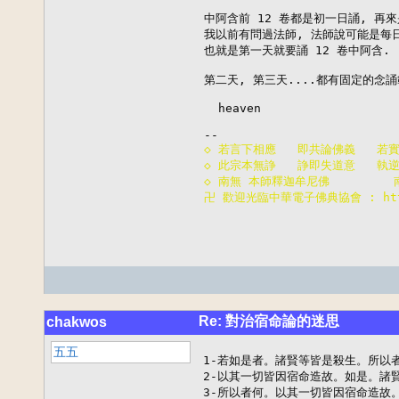
中阿含前 12 卷都是初一日誦, 再來是
我以前有問過法師, 法師說可能是每日
也就是第一天就要誦 12 卷中阿含.

第二天, 第三天....都有固定的念誦範
  heaven

◇ 若言下相應   即共論佛義   若
◇ 此宗本無諍   諍即失道意   執
◇ 南無 本師釋迦牟尼佛        
卍 歡迎光臨中華電子佛典協會 : http:
Re: 對治宿命論的迷思
chakwos
五五
1-若如是者。諸賢等皆是殺生。所以者
2-以其一切皆因宿命造故。如是。諸
3-所以者何。以其一切皆因宿命造故。