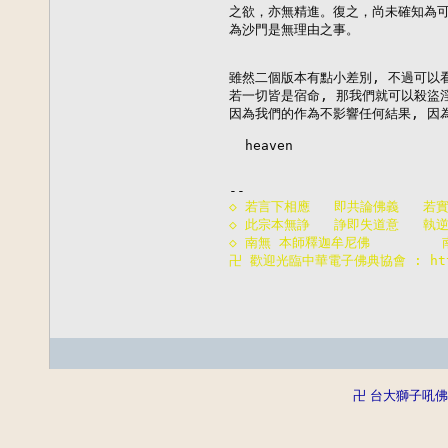
之欲，亦無精進。復之，尚未確知為可
為沙門是無理由之事。

雖然二個版本有點小差別, 不過可以看
若一切皆是宿命, 那我們就可以殺盜淫
因為我們的作為不影響任何結果, 因為
  heaven

◇ 若言下相應   即共論佛義   若
◇ 此宗本無諍   諍即失道意   執
◇ 南無 本師釋迦牟尼佛        
卍 歡迎光臨中華電子佛典協會 : http:
卍 台大獅子吼