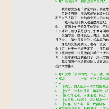
> Q2.為何認為一切皆是宿命造的
　　我看原文沒有「皆是邪婬」的意思
　　皆是不與取，那應該是宿命論推到
不用自己去取了，當然命中要失的自然
　　一般有宿命障的人沒這麼嚴重吧。
命。」實際上他平時又不信宿命，不然
上班才對，薪水若是你的，那麼老闆命
　　又如妄言，隨便說話，撒謊，鬼說
是宿命。」這也只是推託，並非真的信
　　像是研究聖經的人，也有一派說「
命注定（神事先已經決定了），那你傳
要信徒傳教呀！這是他自打嘴巴？所以
仰，只是拿來推託的藉口了，讓人方便
　　我沒讀過任何註疏或聽大德宣講此
感謝大德指正。

> Q3.文中「於內因內。作以不作。
> Q1║　　　　（一三）中阿含業相
> …
> 　║是說。謂人所為一切皆無因無
> 　║沙門．梵志如是見．如是說。
> 　║因宿命造者。我便往彼。到已
> 　║如是見．如是說。謂人所為一
> 　║造耶。彼答言。爾。我復語彼
> Q2║等皆是殺生。所以者何。以其