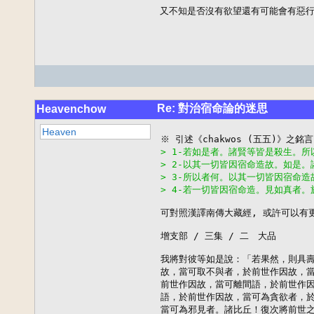
又不知是否沒有欲望還有可能會有惡
Re: 對治宿命論的迷思
Heavenchow
Heaven
> 1-若如是者。諸賢等皆是殺生。所
> 2-以其一切皆因宿命造故。如是
> 3-所以者何。以其一切皆因宿命造
> 4-若一切皆因宿命造。見如真者
可對照漢譯南傳大藏經, 或許可以有更
增支部 / 三集 / 二　大品

我將對彼等如是說：「若果然，則具壽
故，當可取不與者，於前世作因故，當
前世作因故，當可離間語，於前世作因
語，於前世作因故，當可為貪欲者，於
當可為邪見者。諸比丘！復次將前世之