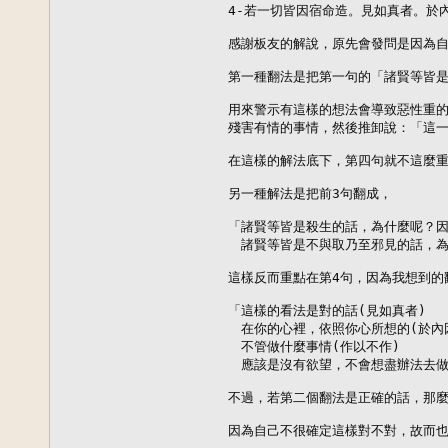
4-若一切皆因宿命造。見如真者。於
感謝板友的解說，原先會發問是因為自
第一種翻法是把第一句的「諸賢等皆是
用來警示有這樣的想法會導致惡性重的
殘害有情的事情，然後推卸說：「這一
在這樣的解法底下，第四句就不這麼重
另一種解法是把前3句翻成，

「諸賢等皆是殺生的話，為什麼呢？因
　諸賢等皆是不與取乃至邪見的話，為
這樣反而重點在第4句，因為我想到的翻
「這樣的看法是對的話(見如真者)

　在你的心裡，依照你心所想的(於內因
　不管做什麼事情(作以不作)

　應該是沒有欲望，不會想盡辦法去做的
不過，若第二個翻法是正確的話，那麼
因為自己不很確定這樣對不對，故而也