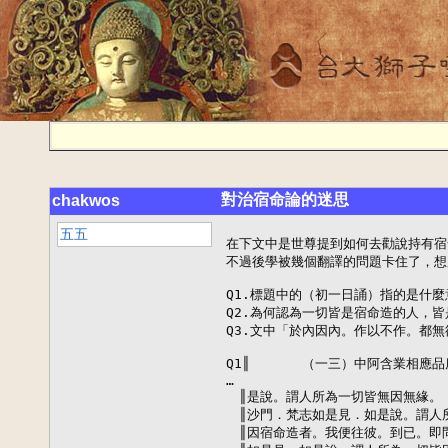
對治宿命論的迷思
chakwos
五五
在下文中是世尊提到如何去勸說持有宿
不過後學被幾個翻譯的問題卡住了，想
Q1.標題中的（初一日誦）指的是什麼意
Q2.為何認為一切皆是宿命造的人，皆
Q3.文中「於內因內。作以不作。都無
Q1║　　　　（一三）中阿含業相應品
…

　║是說。謂人所為一切皆無因無緣。　
　║沙門．梵志如是見．如是說。謂人所
　║因宿命造者。我便往彼。到已。即問