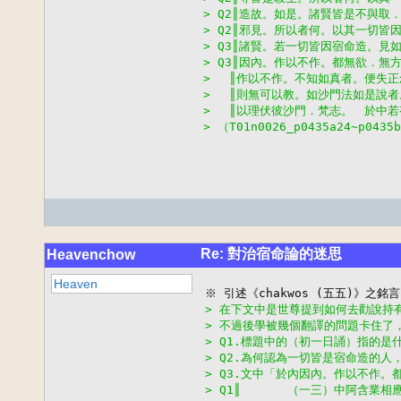
> Q2║造故。如是。諸賢皆是不與取
> Q2║邪見。所以者何。以其一切皆
> Q3║諸賢。若一切皆因宿命造。見
> Q3║因內。作以不作。都無欲．無
> 　║作以不作。不知如真者。便失
> 　║則無可以教。如沙門法如是說
> 　║以理伏彼沙門．梵志。　於中
> （T01n0026_p0435a24~p0435b
Re: 對治宿命論的迷思
Heavenchow
Heaven
> 在下文中是世尊提到如何去勸說持
> 不過後學被幾個翻譯的問題卡住了
> Q1.標題中的（初一日誦）指的是什
> Q2.為何認為一切皆是宿命造的
> Q3.文中「於內因內。作以不作
> Q1║　　　　（一三）中阿含業相