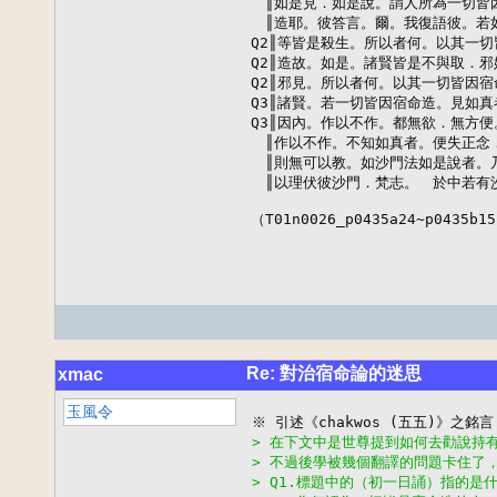
　║如是見．如是說。謂人所為一切皆因
　║造耶。彼答言。爾。我復語彼。若如
Q2║等皆是殺生。所以者何。以其一切
Q2║造故。如是。諸賢皆是不與取．邪
Q2║邪見。所以者何。以其一切皆因宿
Q3║諸賢。若一切皆因宿命造。見如真
Q3║因內。作以不作。都無欲．無方便
　║作以不作。不知如真者。便失正念．
　║則無可以教。如沙門法如是說者。乃
　║以理伏彼沙門．梵志。　於中若有沙
（T01n0026_p0435a24~p0435b15
Re: 對治宿命論的迷思
xmac
玉風令
> 在下文中是世尊提到如何去勸說持
> 不過後學被幾個翻譯的問題卡住了
> Q1.標題中的（初一日誦）指的是什