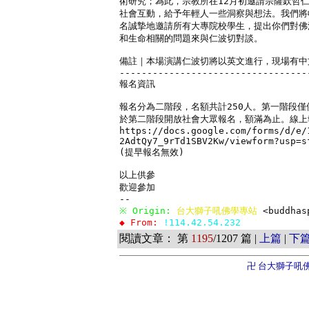
術研究；為此，宗教所在12月初邀請宗薩欽哲仁
社會互動，給予年輕人一些洞察與想法。我們將
名誠摯地邀請所有大專院校學生，提出你們對佛
和生命相關的問題來與仁波切對談。

備註｜本場演講仁波切將以英文進行，現場有中文
-----------------------------------
報名資訊 

報名分為二階段，名額共計250人。第一階段僅
於第二階段開放社會大眾報名，額滿為止。線上
https://docs.google.com/forms/d/e/
2AdtQy7_9rTd1SBV2Kw/viewform?usp=sf
(提早報名無效)

以上供參

歡迎參加

※ Origin: 
台大獅子吼佛學專站 
<buddhas
◆ From: 
!114.42.54.232
閱讀文章： 第
1195
/1207 篇 |
上篇
|
下
卍 台大獅子吼