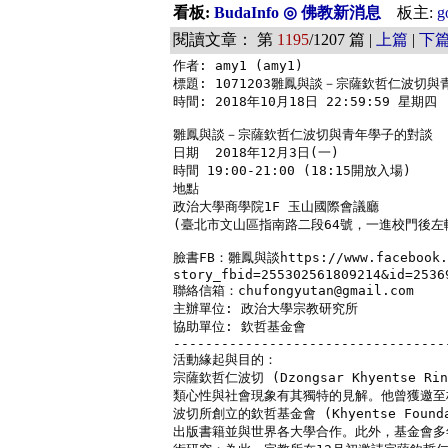
看板:
BudaInfo ◎ 佛教新消息
板主:
g
閱讀文章： 第
1195
/1207 篇 |
上篇
|
下
作者: amy1 (amy1)

標題: 1071203雛鳳與談－宗薩欽哲仁波切與
時間: 2018年10月18日 22:59:59 星期四

雛鳳與談－宗薩欽哲仁波切與青年學子的對談

日期  2018年12月3日(一) 

時間 19:00-21:00 (18:15開放入場)

地點 

政治大學商學院1F 玉山國際會議廳 

(臺北市文山區指南路二段64號，一進校門後左
臉書FB：雛鳳與談https://www.facebook.co
story_fbid=255302561809214&id=2536
聯絡信箱：chufongyutan@gmail.com

主辦單位: 政治大學宗教研究所

協助單位: 欽哲基金會

-----------------------------------
活動緣起與目的：

宗薩欽哲仁波切 (Dzongsar Khyentse 
類心性與社會現象有其獨特的見解。他曾獲邀至
波切所創立的欽哲基金會 (Khyentse Foun
出版書籍並與世界各大學合作。此外，基金會多