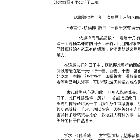
淡水鎮賢孝里公埔子二號 

-----------------------------------
        殊勝難得的一年一次農曆十月初八由來
     ~修善行,積福德,許自己一個平安有福份的
          依據禪門日誦記載：「農曆十月
 這一天是極為殊勝的日子，表義:十足的因緣成
 們徹底根治本來萬有的錯雜，化消累劫以來重重
 業力。

    在這最吉祥的日子中，應把握此難得的因緣
 所以若能在這一天中行一善、百善、千善，甚至
 如吃素、布施、護生放生、印贈善書、護持道廟
 者等利己利人諸事，可以得到諸天神聖的感念與
     古代佛聖慈心選用此十月初八為總懺悔、
 日子。此日殊勝難得，所以 ，若能把握此日，
 殊勝功德等於吃素一年；護生放生或做善事、說
 其功德等於一千次。所以在這一天往善好的方面
 吉祥日多發慈悲喜捨心，多做對人有利的事，福
 美好的日子自然會來。 

    祈求 諸佛菩薩、十方神聖加持，慈賜諸福