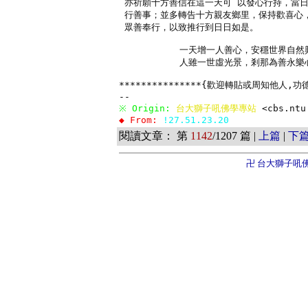
 亦祈願十方善信在這一天可 以發心行持，當日
 行善事；並多轉告十方親友鄉里，保持歡喜心，
 眾善奉行，以致推行到日日如是。 

           一天增一人善心，安穩世界自然興
           人雖一世虛光景，剎那為善永樂心
***************{歡迎轉貼或周知他人,功德無
※ Origin: 
台大獅子吼佛學專站 
<cbs.ntu
◆ From: 
!27.51.23.20
閱讀文章： 第
1142
/1207 篇 |
上篇
|
下
卍 台大獅子吼