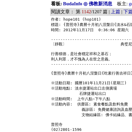
看板:
BudaInfo ◎ 佛教新消息
板主:
g
閱讀文章： 第
1142
/1207 篇 |
上篇
|
下
作者: hope101 (hop101)

標題: {普照寺}農曆十月初八涅槃日{淡水&石
時間: 2012年11月17日  0:36:06 星期六

-----------------------------------
〔靜觀〕                       典璧
行善積德，是社會穩定祥和之基石； 

利人利眾，才不愧為人在世之意義。

-----------------------------------
{普照寺}農曆十月初八涅槃日{吃素行善吉祥日}
※活動日期: 國曆101年11月21日(星期三) 

※活動地點: 淡水捷運站出口左側廣場

            石牌捷運站出口

※活動時間:  上午八點~下午八點  

※活動內容:  供齋區: 素食餐點及飲料免費     
             義診區: 免費健康諮詢及血壓
             文物結緣區: 佛卡結緣品、
普照寺  

(02)2801-1596  
