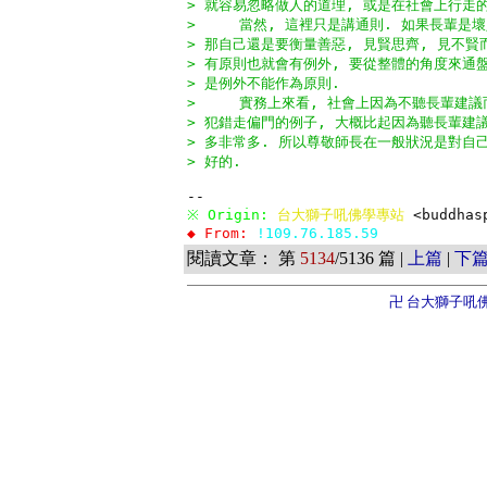
> 就容易忽略做人的道理, 或是在社會上行走
>     當然, 這裡只是講通則. 如果長輩是壞
> 那自己還是要衡量善惡, 見賢思齊, 見不賢
> 有原則也就會有例外, 要從整體的角度來通盤
> 是例外不能作為原則.
>     實務上來看, 社會上因為不聽長輩建議
> 犯錯走偏門的例子, 大概比起因為聽長輩建
> 多非常多. 所以尊敬師長在一般狀況是對自
> 好的.
※ Origin: 
台大獅子吼佛學專站 
<buddhas
◆ From: 
!109.76.185.59
閱讀文章： 第
5134
/5136 篇 |
上篇
|
下
卍 台大獅子吼