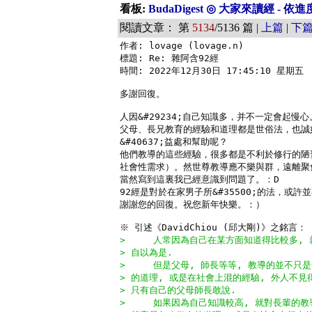
看板:
BudaDigest ◎ 大家來讀經 - 
閱讀文章： 第
5134
/5136 篇 |
上篇
|
下
作者: lovage (lovage.n)

標題: Re: 雜阿含92經

時間: 2022年12月30日 17:45:10 星期五

多謝回復。

人因&#29234;自己知識多，并不一定會起慢
父母、長兄教育的經驗和道理都是世俗法，也誠如您
&#40637;益處和幫助呢？

他們教導的這些經驗，很多都是不利於修行的陋
社會性需求）。然世尊教導應不樂與群，遠離聚會（
當然寫到這裏我已經意識到問題了。：D

92經是對於在家男子所&#35500;的法，或
謝謝您的回復。祝您新年快樂。：）

>     人常因為自己在某方面知道得比較多, 
> 自以為是.
>     但是父母, 師長等等, 教導的並不只
> 的道理, 或是在社會上混的經驗, 外人不見
> 只有自己的父母師長敢說.
>     如果因為自己知識較高, 就對長輩的教