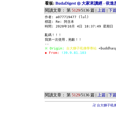
看板:
BudaDigest ◎ 大家來讀經 - 
閱讀文章： 第
5129
/5136 篇 |
上篇
|
下
作者: a077719477 (lul)

標題: Re: 阿含本

時間: 2020年10月 4日 18:37:49 星期日

亂碼！！！

我第一次使用，抱歉！！

※ Origin: 
台大獅子吼佛學專站 
<buddhas
◆ From: 
!39.9.81.103
閱讀文章： 第
5129
/5136 篇 |
上篇
|
下
卍 台大獅子吼