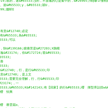
919;散的，迷&#65533;y的，不放逸的心是集中的，&#26905;憛@摹Ｄ
、迷&#65533;y，&#65533;穎U，
999;膃蚇E
意&#12740;必定
有&#65533;為&#65533;
65533;可以
;，快&#139166;鎍痛苦是&#27203;X鵲模　
#23174;，你&#172724;筐&#65533;
65533;
在善
5533;
#12740;，行，是行&#65533;印
&#12740;，是上文
#65533;需要完全理解，行，行&#65533;印
23174;，一
65533;&#65533;K&#142143;有【回家】的行&#65533;櫻　揮型庠詰捏w&
3;櫻　怯興
3;櫻　靡雲屆o。