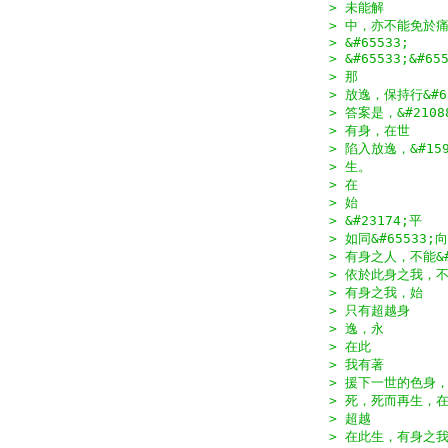
> 未能解
> 中，亦不能免於
> &#65533;
> &#65533;&#65
> 那
> 放逸，保持行&#
> 答案是，&#21088
> 有身，在世
> 陷入放逸，&#159
> 生。
> 在
> 始
> &#23174;平
> 如同&#65533
> 有身之人，不能&#
> 依於此身之我，
> 有身之我，始
> 只有超越身
> 逸，永
> 在此
> 我有著
> 援下一世的色身
> 死，死而再生，在&
> 超越
> 在此生，有身之