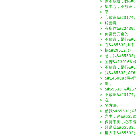
> 到不放逸，我&#65
> 集中心，不放逸，
> 平
> 心放逸&#23174
> 於善意
> 有所作&#22439;
> 你需要完全的
> 不放逸，是行&#6
> 在&#65533;K不
> 快&#29512;@
> 意，我&#65533;
> 的苦&#139166;
> 不放逸，是行&#6
> 我&#65533;&
> &#146988;
> 逸，
> &#65533;&#
> 不放逸&#2317
> 在
> 的方法。
> 然我&#65533;&#
> 之中，迷&#655
> 保持平衡，心不能&
> 只是我&#65533;
> 世人不&#65533