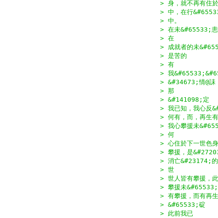
> 身，就不再有住
> 中，在行&#655
> 中。
> 在未&#65533
> 在
> 成就者的未&#65
> 是苦的
> 有
> 我&#65533;&#
> &#34673;情@
> 那
> &#141098;定
> 我已知，我心反&#
> 何有，而，再生
> 我心攀援未&#65
> 何
> 心住於下一世色
> 攀援，是&#2720
> 消亡&#23174;
> 世
> 世人皆有攀援，此
> 攀援未&#65533
> 有攀援，而有再
> &#65533;碇　
> 此前我已