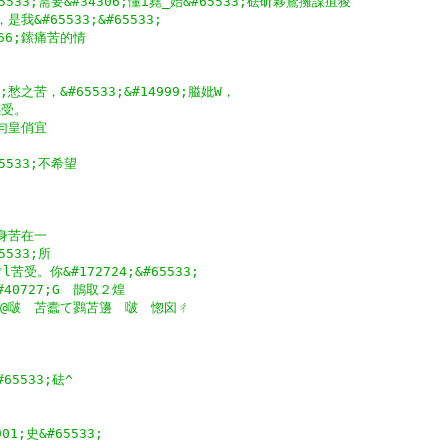
#65533;需要&#34306;懂i蕘_始&#65533;砝斫夥鶩擁謀疽狻
，是我&#65533;&#65533;
166;鎍痛苦的情
3;愁之苦，&#65533;&#14999;膉妣W，
感受。
　勻皇俏宜
65533;不希望
置身苦在一
5533;所
ぐl苦受。你&#172724;&#65533;
40727;G　鵲取２煌　
2;堙@啵　苫蠹て鷚苫籩　啵　惚囟ㄔ
65533;砝^
01;史&#65533;