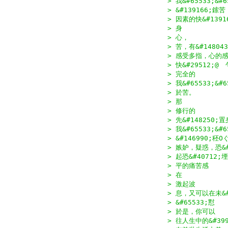
> 我&#65533;&
> &#139166;鎍苦
> 因素的快&#139
> 身
> 心，
> 苦，有&#14804
> 感受多指，心的
> 快&#29512;@
> 完全的
> 我&#65533;&#
> 於苦。
> 那
> 修行的
> 先&#148250;
> 我&#65533;&#6
> &#146990;秠O
> 嫉妒，疑惑，恐&#
> 起恐&#4071
> 平的痛苦感
> 在
> 激起波
> 息，又可以在未&#
> &#65533;懟
> 於是，你可以
> 往人生中的&#399