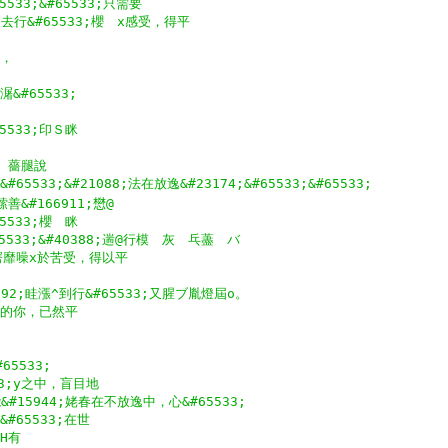
533;&#65533;只需要
去行&#65533;櫻　x感受，得平
;，
潳&#65533;
5533;印Ｓ眯
　　薔腿說
&#65533;&#21088;法在放逸&#23174;&#65533;&#65533;
鎍善&#166911;𢡟@
5533;櫻　眯
#65533;&#40388;遄@行模　灰　乓藎　バ
吽@愕靡噪x於苦受，得以平
25792;眭漲^到行&#65533;又腥ブ胤燈屆o。
4;的你，已然平
65533;
33;y之中，盲目地
#15944;姥春在不放逸中，心&#65533;
&#65533;在世
;H有