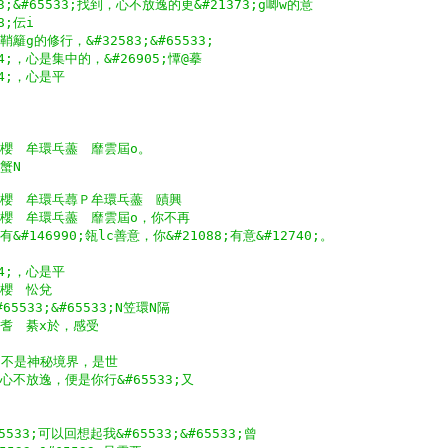
3;&#65533;找到，心不放逸的更&#21373;g唧w的意
8;伝i
　鞘籬g的修行，&#32583;&#65533;
74;，心是集中的，&#26905;憛@摹
74;，心是平
3;櫻　牟環乓藎　靡雲屆o。
　蟹N
33;櫻　牟環乓蕁Ｐ牟環乓藎　賾興
33;櫻　牟環乓藎　靡雲屆o，你不再
;有&#146990;瓴lc善意，你&#21088;有意&#12740;。
74;，心是平
3;櫻　忪兌
#65533;&#65533;N笠環N隔
櫻　耆　綦x於，感受
，不是神秘境界，是世
;。心不放逸，便是你行&#65533;又
65533;可以回想起我&#65533;&#65533;曾