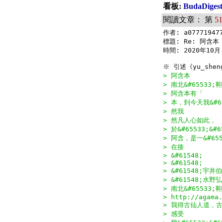
看板:
BudaDig
閱讀文章： 第
5
作者: a077719477
標題: Re: 阿含本

時間: 2020年10月 
> 阿含本
> 南北&#65533;靼
> 阿含本有「
> 本，到今天我&#6
> 然我
> 然凡人心如此，
> 於&#65533;
> 阿含，是一&#655
> 在接
> &#61548;
> &#61548;
> &#61548;宇井伯
> &#61548;水
> 南北&#65533;靼
> http://agama
> 我得古仙人道，
> 感受