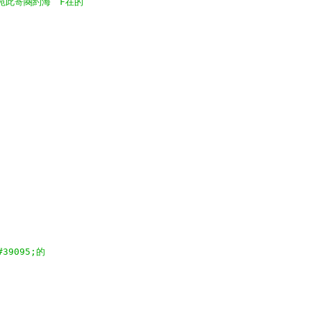
憧梢苑此寄闋約海　F在的
#39095;的