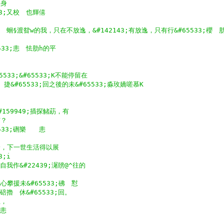
於身
33;又校　也輝僖
;恚　蛔§渡眢w的我，只在不放逸，&#142143;有放逸，只有行&#65533;櫻　
533;恚　怯肋h的平
65533;&#65533;K不能停留在
誄　捷&#65533;回之後的未&#65533;淼玫嬌嗟慕K
159949;插探觰莇，有
有？
533;硎樂　　恚　
身，下一世生活得以展
3;i
的自我作&#22439;潳牓@^往的
心攀援未&#65533;砩　懟
;碚擼　休&#65533;回。
生，
　恚　