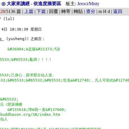
est ◎ 大家來讀經 - 依進度摘要區
板主:
Jeroci
/
Misty
128
/5136 篇 |
上篇
|
下篇
| 回覆 | 轉寄 | 轉貼 |
查分
| m H d |
返回
 (lul)

4日 18:36:39 星期日

　　&#26904;A是最&#21373;f詠
5533;&#65533;亂碼！！！！
&#65533;己身心，探求那古仙人道。
33;&#65533;&#65533;&#65533;坁漲a&#12740;，凡人可依此&#12
&#65533;
野弘元《部派佛教
　　&#155618;憛A我一直&#137600;
.buddhason.org/SN/index.htm
古仙人