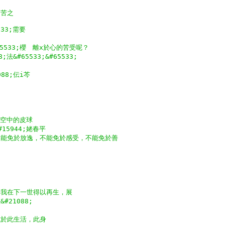
痛苦之
533;需要
65533;櫻　離x於心的苦受呢？
;法&#65533;&#65533;
88;伝i芩
;向空中的皮球
15944;姥春平
不能免於放逸，不能免於感受，不能免於善
，我在下一世得以再生，展
#21088;
我於此生活，此身