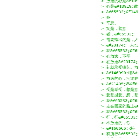
> 放逸的心是&#13
> 心是&#13919;散
> &#65533;&#14
> 身
> 平息。
> 於是，善意
> 者，&#65533;
> 需要指出的是，人有
> &#23174;，人也
> 我&#65533;&#
> 心放逸，不平
> 在放逸&#23174
> 刻就承受痛苦。放逸&
> &#146990;狾&#
> 放逸的心，沉溺
> &#21495;癶&#6
> 受是感受，想是意&
> 受是感受。想，是意
> 我&#65533;&
> 走在回家的路上&#
> 我&#65533;&#
> 行，行&#6553
> 不放逸的，你
> &#160666;R松
> 有所行&#6553