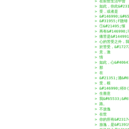
> 在前世生活中曾
> 如此，你此&#231
> 受，或者是
> &#146990;&#6
> &#31955;F贍埽
> ①&#21495;惲
> 再有&#146990
> 痛苦是&#14499
> 心的苦受之外，我&#
> 於苦受，&#172
> 意，激
> 情
> 如此，心&#406
> 那
> 在
> &#21351;涌&#6
> 受，根
> &#146990;秠
> 生善意
> 我&#65533;&#
> 路。
> 不放逸
> 在世
> 你的所有&#2317
> 放逸，是&#1391