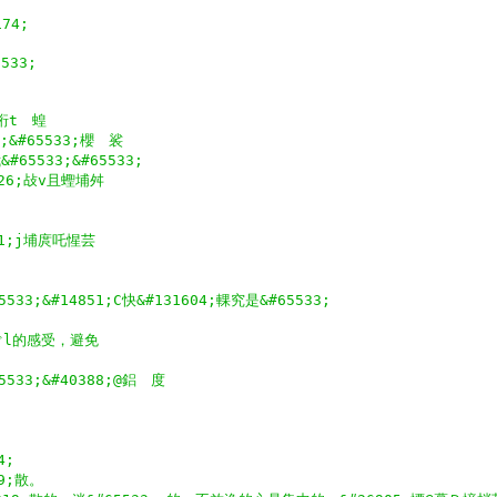
74;
5533;
;珩t　蝗
1;&#65533;櫻　裟
65533;&#65533;
726;敁v且蟶埔舛
41;j埔庹吒惺芸
5533;&#14851;C快&#131604;輠究是&#65533;
Oぐl的感受，避免
65533;&#40388;@鋁　度
4;
9;散。