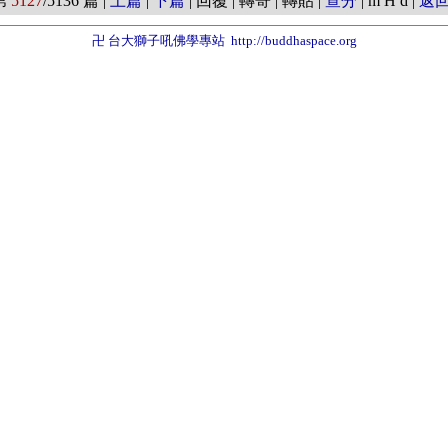
第
5127
/5136 篇 |
上篇
|
下篇
| 回覆 | 轉寄 | 轉貼 |
查分
| m H d |
返
卍 台大獅子吼佛學專站
http://buddhaspace.org