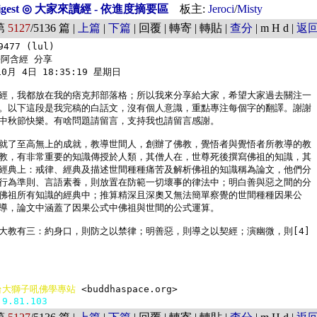
Digest ◎ 大家來讀經 - 依進度摘要區
板主:
Jeroci
/
Misty
第
5127
/5136 篇 |
上篇
|
下篇
| 回覆 | 轉寄 | 轉貼 |
查分
| m H d |
返
477 (lul)

阿含經 分享

0月 4日 18:35:19 星期日

經，我都放在我的痞克邦部落格；所以我來分享給大家，希望大家過去關注一

。以下這段是我完稿的白話文，沒有個人意識，重點專注每個字的翻譯。謝謝

中秋節快樂。有啥問題請留言，支持我也請留言感謝。

就了至高無上的成就，教導世間人，創辦了佛教，覺悟者與覺悟者所教導的教

教，有非常重要的知識傳授於人類，其僧人在，世尊死後撰寫佛祖的知識，其

經典上：戒律、經典及描述世間種種痛苦及解析佛祖的知識稱為論文，他們分

行為準則、言語素養，則放置在防範一切壞事的律法中；明白善與惡之間的分

佛祖所有知識的經典中；推算精深且深奧又無法簡單察覺的世間種種因果公

導，論文中涵蓋了因果公式中佛祖與世間的公式運算。

大教有三：約身口，則防之以禁律；明善惡，則導之以契經；演幽微，則[4]

台大獅子吼佛學專站 
<buddhaspace.org> 
.9.81.103