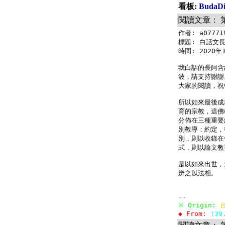
看板:
Buda
閱讀文章： 
作者: a077719
標題: 白話文長
時間: 2020年1
我白話的長阿含
波，請支持謝謝
大家的閱讀，祝
所以如來最後成
育的宗教，這佛
分佈在三種重要
別教導：約定，
別，則以收錄在
式，則以論文教
是以如來出世，
辨之以法相。

※ Origin: 
◆ From: 
!39