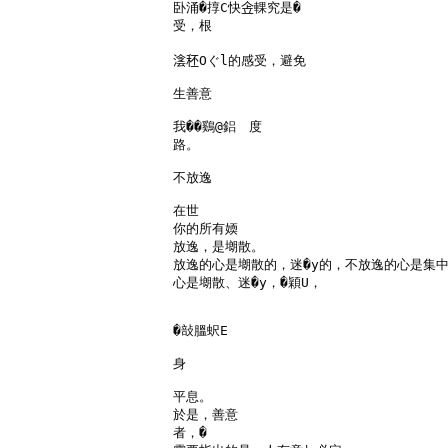
卧涌�㨃C快𠈔輠究是�

受，根

𣸮秠Oぐl的感受，避免

生善意

我��鷄@鋁　度

路。

不放逸

在世

你的所有媆

放逸，是㙟散。

放逸的心是㙟散的，迷�y的，不放逸的心是集中
心是㙟散、迷�y，�穎U，

�㪗膃蚇E

身

平息。

於是，善意

者，�
