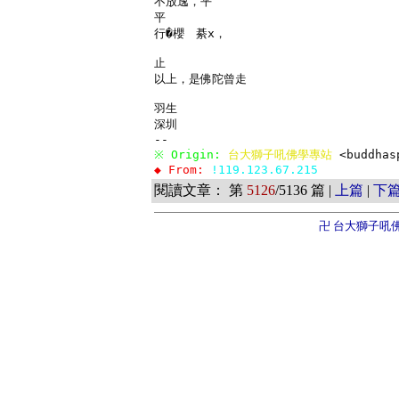
不放逸，平

平

行�櫻　綦x，

止

以上，是佛陀曾走

羽生

深圳

※ Origin: 
台大獅子吼佛學專站 
<buddhas
◆ From: 
!119.123.67.215
閱讀文章： 第
5126
/5136 篇 |
上篇
|
下
卍 台大獅子吼