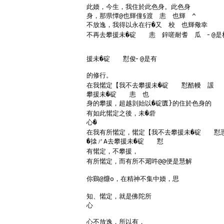
此媆，今生，我住於此色身。此色身

身，那県憛@也輝僮§渡　恚　也輝　^

不放逸，我得以永在行�又　校　也輝儆幸

不再去攀援未�碇　　恚　鋅嗟耐耆　瓜　╴@是𣏹
援未�碇　　懟俊╴@是有

的修行。

在我𢜪定【我不去攀援未�碇　　懟酷幔　諼

攀援未�碇　　恚　也

身的攀援，超越剠始以�碇匱}的住於色身的

有如此𢜪定之後，未�砦

心�

在我有所𢜪定，𢜪定【我不去攀援未�碇　　懟
�搇ㄕA去攀援未�碇　　懟

有𢜪定，不攀援，

有所𢜪定，而有所不𣸬吽@@便是慧解

你鷄@𤎖o，在精神不集中媆，思

知、𢜪定，就是佛陀所

心

心不放逸，所以有，
