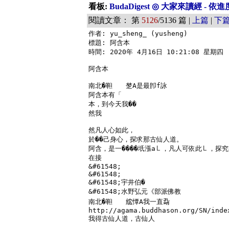
看板:
BudaDigest ◎ 大家來讀經 - 
閱讀文章： 第
5126
/5136 篇 |
上篇
|
下
作者: yu_sheng_ (yusheng)

標題: 阿含本

時間: 2020年 4月16日 10:21:08 星期四

阿含本

南北�靼　　椘A是最卽f詠

阿含本有「

本，到今天我��

然我

然凡人心如此，

於��己身心，探求那古仙人道。

阿含，是一����坁漲a㇄，凡人可依此㇄，探究
在接

&#61548;

&#61548;

&#61548;宇井伯�

&#61548;水野弘元《部派佛教

南北�靼　　𥿢憛A我一直𡦀

http://agama.buddhason.org/SN/index
我得古仙人道，古仙人
