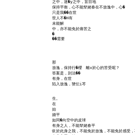
之中，迷�y之中，盲目地

保持平衡，心不能㹈姥春在不放逸中，心�

只是我��在世

世人不�H有

未能解

中，亦不能免於痛苦之

�

��需要

那

放逸，保持行�櫻　離x於心的苦受呢？

答案是，剠法��

有身，在世

陷入放逸，㹴伝i芩

生。

在

始

媆平

如同�向空中的皮球

有身之人，不能㹈姥春平

依於此身之我，不能免於放逸，不能免於感受，