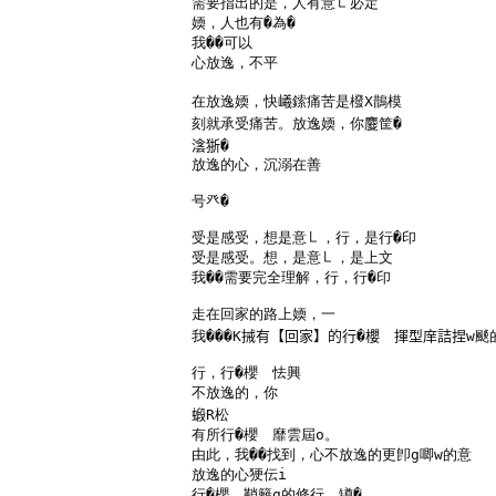
需要指出的是，人有意㇄必定

媆，人也有�為�

我��可以

心放逸，不平

在放逸媆，快𡾞鎍痛苦是橃X鵲模　

刻就承受痛苦。放逸媆，你𪊴筐�

𣸮狾�

放逸的心，沉溺在善

号癶�

受是感受，想是意㇄，行，是行�印

受是感受。想，是意㇄，是上文

我��需要完全理解，行，行�印

走在回家的路上媆，一

我���K𢬿有【回家】的行�櫻　揮型庠詰捏w颷的
行，行�櫻　怯興

不放逸的，你

𧎚R松

有所行�櫻　靡雲屆o。

由此，我��找到，心不放逸的更卽g唧w的意

放逸的心㹴伝i

行�櫻　鞘籬g的修行，罇�
