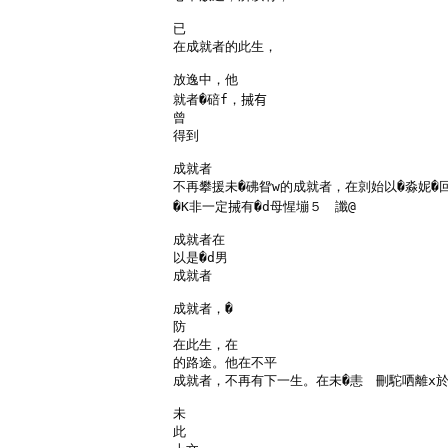
已

在成就者的此生，

放逸中，他

就者�碚f，𢬿有

曾

得到

成就者

不再攀援未�砩眢w的成就者，在剠始以�淼妮�回
�K非一定𢬿有�d母惺塴５　讖@

成就者在

以是�d男

成就者

成就者，�

防

在此生，在

的路途。他在不平

成就者，不再有下一生。在未�恚　刪駝哂離x於
未

此
