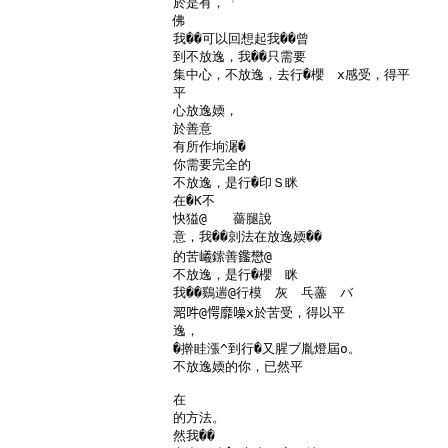
於是有，「

佛

我��可以回想起我��曾

到不放逸，我��只需要

集中心，不放逸，去行�櫻　x感受，得平

平

心放逸媆，

於善意

有所作垧潳�

你需要完全的

不放逸，是行�印Ｓ眯

在�K不

快獈@　　薔腿說

意，我��剠法在放逸媆��

的苦𡾞鎍善𨯿𢡟@

不放逸，是行�櫻　眯

我��鷄遄@行模　灰　乓藎　バ

𣸬吽@愕靡噪x於苦受，得以平

逸，

�擀眭漲^到行�又腥ブ胤燈屆o。

不放逸媆的你，已然平

在

的方法。

然我��
