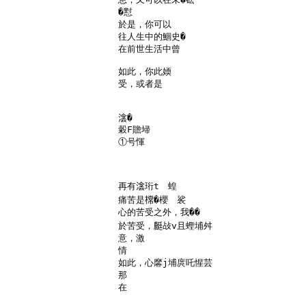
�懟

於是，你可以

往人生中的鯝史�

在前世生活中曾

如此，你此媆

受，或者是

𣸮�

糓F贍埽

①号惲

再有𣸮珩t　蝗

痛苦是𣙟�櫻　裟

心的苦受之外，我��

於苦受，𪊶敁v且蟶埔舛

意，激

情

如此，心黁j埔庹吒惺芸

那

在
