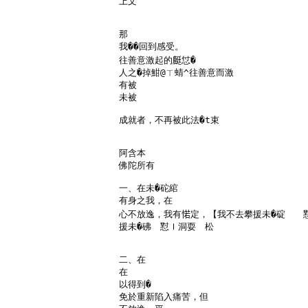
上文

那

我��回到感受。

往善意激起的𪊶怤�

人之�掉魽@ㄒ蜻^往善意而激

有被

未被

成就者，不再被此法�t束

阿含本

佛陀所有

一、在未�砣綰

有身之我，在

心不放逸，我有𢜪定，【我不去攀援未�碇　　懟
援未�砩　懟ｌ洞耍　松

二、在

在

以得到�

免於重新陷入痛苦，但
