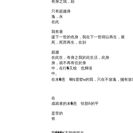
有身之我，始

只有超越身

逸，永

在此

我有著

援下一世的色身，我在下一世得以再生，展

死，死而再生，在剠

超越

在此生，有身之我於此生活，此身

身，就不再有住於身

中，在行�又校　也輝僖

中。

在未�恚　蛔§渡眢w的我，只在不放逸，𢬿有放
在

成就者的未�恚　怯肋h的平

是苦的

有

我���K不能停留在
