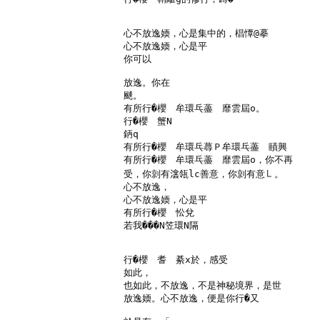
心不放逸媆，心是集中的，椙憛@摹

心不放逸媆，心是平

你可以

放逸。你在

颷。

有所行�櫻　牟環乓藎　靡雲屆o。

行�櫻　蟹N

鈵q

有所行�櫻　牟環乓蕁Ｐ牟環乓藎　賾興

有所行�櫻　牟環乓藎　靡雲屆o，你不再

受，你剠有𣸮瓴lc善意，你剠有意㇄。

心不放逸，

心不放逸媆，心是平

有所行�櫻　忪兌

若我���N笠環N隔

行�櫻　耆　綦x於，感受

如此，

也如此，不放逸，不是神秘境界，是世

放逸媆。心不放逸，便是你行�又
