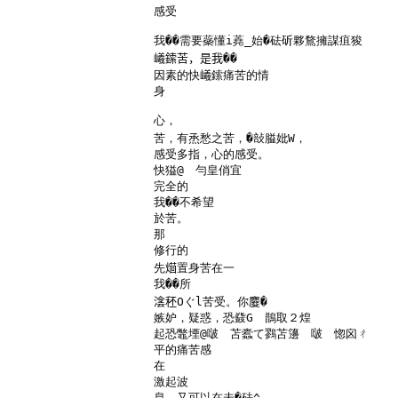
感受

我��需要蘂懂i蕘_始�砝斫夥鶩擁謀疽狻

𡾞鎍苦，是我��

因素的快𡾞鎍痛苦的情

身

心，

苦，有𤉋愁之苦，�㪗膉妣W，

感受多指，心的感受。

快獈@　勻皇俏宜

完全的

我��不希望

於苦。

那

修行的

先𤌚置身苦在一

我��所

𣸮秠Oぐl苦受。你𪊴�

嫉妒，疑惑，恐鼗G　鵲取２煌　

起恐鼈堙@啵　苫蠹て鷚苫籩　啵　惚囟ㄔ

平的痛苦感

在

激起波

息，又可以在未�砝^
