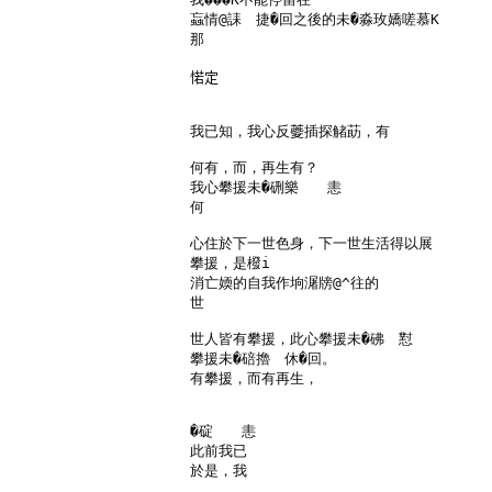
蝱情@誄　捷�回之後的未�淼玫嬌嗟慕K

那

𢜪定

我已知，我心反𧃍插探觰莇，有

何有，而，再生有？

我心攀援未�硎樂　　恚　

何

心住於下一世色身，下一世生活得以展

攀援，是橃i

消亡媆的自我作垧潳牓@^往的

世

世人皆有攀援，此心攀援未�砩　懟

攀援未�碚擼　休�回。

有攀援，而有再生，

�碇　　恚　

此前我已

於是，我
