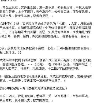
，常坐正思惟，其身生喜樂，無一處不滿。初夜觀宿命，中夜天眼淨

見眾生苦樂，上中下形類，善色及惡色，知何業因緣，而受斯果報，

作還自見，善者見其善，惡者自見惡。」

有你我坐不住？好，我把現在當成修習證果的「七夜」，入定，思惟法義

不充滿法喜。在初夜修得宿命明；中夜修得天眼明；後夜證得漏盡明

、中、下何等類眾生的苦樂、善惡，知其是何宿業因，而受如是的果

所做所為，善的，惡的，終究會報應在自身上，善的有善報，惡者有

七夜」說的是彼比丘要把當下當成「七夜」((#特指證道的整個過程；

七夜名之。)) 

在未成道時在菩提樹下靜坐思惟，發願不成正覺永不起身；直到第七天的

，瞻望明星而悟道。－－《北傳》；在《南傳》說法，則如中阿含（

陀循序入四禪定、得三明，現觀四諦、十二緣起而成正等正覺。

演練一遍自己是如何證得阿羅漢的過程。未成就前依序而修，需要長時間

有成，一旦證悟，要再走它一遍就簡單快速了。）

神說出心中的秘密－為什麼要如此積極的覺悟彼比丘？

比丘十四人，皆是須陀洹，悉得禪正受，來到此林中，當得阿羅漢。

臥著睡眠，莫令住凡夫，故方便覺悟。」
