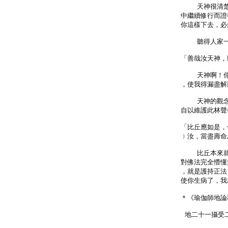
    天神很
中繼續修行而證
你這樣下去，必
    聽得人家
「善哉汝天神，
    天神啊
，使我得漏盡解
    天神的
自以維護此林聲
「比丘應如是，
﹞汝，當盡壽命
    比丘本
對佛法完全懵懂
，就是護持正法
使你生病了，我
＊《瑜伽師地論
 地二十一攝受