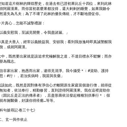
清楚知道這片樹林的輝煌歷史，在過去有已證初果比丘十四位，來到此林

得阿羅漢果。而你當初甚麼果都沒得，還大剌剌的睡覺，如果我聽令

然退失為凡夫；為了不壞了此林的優良傳統，才不斷地督促你。

一片真心，怎能不誠摯禮謝：

以義安慰我，至誠見開覺，令我盡諸漏。」

！你真是大善人，經常以義饒益我、安頓我；看到我放逸時即真誠警醒我

脫，成就阿羅漢。

觀念中，既然要出家就是該追求究極解脫之道，不達目標永不鬆懈；而亦

譽為職志。

信非家出家，抱愚而出家，逮得見清淨。我今攝受＊﹝#資助、護持

思﹝#行﹞，若汝疾病時，我當與良藥」

來就該如此，既然是因對佛有淨信心才離開原生家庭當個遊行僧，就得從

無知者，依法奉行，精勤修習，直到證得阿羅漢果。我在這裡資助你

（因比丘是正法的傳承者），且盡形壽依法發起種種別供事行＊：假

就布施醫藥，好讓你得痊癒…等等。

科句披尋記‧卷三十七》

二、玄一與作依止
