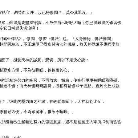
當執守，勿聲而大呼，汝已得修閑＊，莫令其退沒。」

人很累，但還是要堅持守護，不放任自己呼呼大睡；你已得難得的修習佛

令它日漸退失沉沒啊！」

《爾雅‧釋詁》。修閑，修習〈佛法〉也。『人身難得，佛法難聞』

林間阿練若，不正說明已得修習佛法的機緣，故天神勸說不應輕率放

丘清醒了，感受天神的誠意、懇切，所以下定決心說：

精勤修方便，不為彼睡眠，數數覆其心。」

照你的話精進努力的修習，不再放逸、懈怠，使修行屢屢被睡眠蓋障礙。

精進不懈；而天神也時時護持，彼稍有鬆懈即予提點。直到比丘成就

成就了，彼此的壓力隨之舒緩，在輕鬆氛圍下，天神就虧比丘：

專精勤方便，不為眾魔軍，厭汝令睡眠。」

，你那能自己生起精勤努力的強固意志，還不是被魔王大軍所抑制而昏昏

：那是，不然
