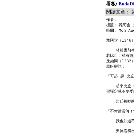
看板:
Buda
閱讀文章： 
作者: 

標題: 雜阿含（1
時間: Mon Aug
雜阿含（1346）
    林相應
若比丘，稍有懈
丘如同（133
就叫醒他：

「可起 起 比
    起來比
習禪定就不要受
    比丘被吵
「不肯當雲何！
    我也知
    天神看