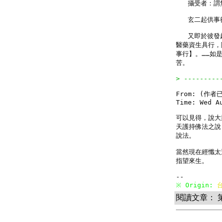
   攝受者：
   玄二起供事行
   又即於彼
醫藥資生具行，
事行】。……如
苦。

> ---------
From: (作者
Time: Wed Au
可以見得，說大
天護持佛法之說
說法。

當然現在經懺太
指望來生。

※ Origin: 
閱讀文章： 