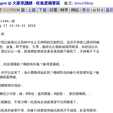
Digest ◎ 大家來讀經 - 依進度摘要區
板主:
Jeroci
/
Misty
第
5123
/5136 篇 |
上篇
|
下篇
| 回覆 | 轉寄 | 轉貼 |
查分
| m H d |
返
346）經

 27 23:24:32 2018

經

前半部記錄著比丘與林中住止天神間的互動對話。這些天神真心護持阿練

怠、放逸，即予督促、引導，最終比丘都能成就阿羅漢。本經這位比

2）那位比丘一樣，因身體疲累致坐著坐著就躺下睡死了，天神看不下去

丘，何故著睡眠？睡眠有何義？修禪莫睡眠。」

丘！你可以起來了，為什麼睡得如此死？睡眠對你的修行有甚麼利益？修

睡眠蓋障礙。

醒睡眼惺忪地說：

懈怠少方便，緣﹝#因也﹞盡四體羸﹝#疲困﹞，夜則著睡眠。」

道不能懈怠、不努力啊！但因為全身疲累撐不住而睡著了。

得出他真的疲累不堪，但修行就要能突破此困境才可成就，於是用柔和、
