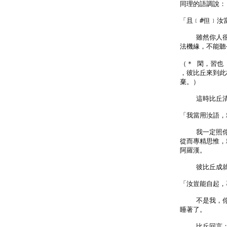
同理的語調說：

「且﹝#但﹞汝
    雖然你
法機緣，不能聽
（＊ 閑，習也
，彼比丘來到此
棄。）

    這時比
「我當用汝語，
    我一定
從而專精思惟，
阿羅漢。

    彼比丘
「汝豈能自起，
    不是我
睡著了。

    比丘回言