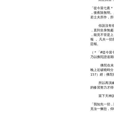
「從今當七夜＊
，後夜除無明。
若士夫所作，所
    你說沒
，直到全身無處
，能見不管是上
報 。凡夫一切
惡報。

（＊「#從今當
乃以佛陀證道期程
     佛陀
晚上近破曉時分
157）經：佛
    所以再
的修習努力才得
    當下天
「我知先一切，
見汝一懈怠，仰