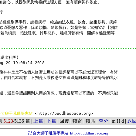
謂無染心，以親教師及軌範師道理方便，無有顛倒與作依止。



發起種種別供事行。謂看病行，給施如法衣服、飲食、諸坐臥具、病緣

除遣憂愁及惡作，除遣煩惱、隨煩惱行。如是等類，當知皆名【別供

是若為瞋恚、惛沈睡眠、掉舉惡作、疑纏所苦有情，開解令離疑纏等

--------------------------------------------------------
已退出社團)

g 29 19:08:14 2018

乘神神鬼鬼不在個人修習上用功的批評是可以不必太認真理會，有諸

，在阿含本就有，不獨是大乘後憑空捏造還是附和印度教等等的乳水

過，還是希望能回到人用的佛教，現實還是可以寄望的，不用都只能

台大獅子吼佛學專站 
<http://buddhaspace.org> 
第
5123
/5136 篇 |
上篇
|
下篇
| 回覆 | 轉寄 | 轉貼 |
查分
| m H d |
返
卍 台大獅子吼佛學專站
http://buddhaspace.org