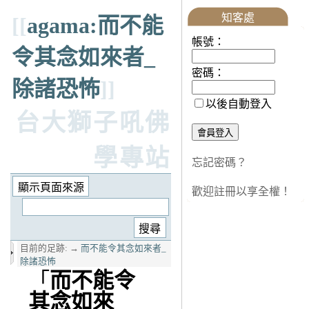
知客處
[[
agama:而不能
帳號：
令其念如來者_
密碼：
除諸恐怖
]]
以後自動登入
台大獅子吼佛
學專站
忘記密碼？
歡迎註冊以享全權！
目前的足跡:
→
而不能令其念如來者_
除諸恐怖
「
而不能令
其念如來