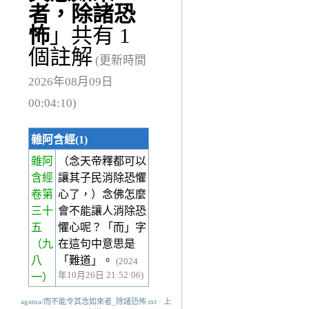
者，除諸恐
怖
」共有 1
個註解
(更新時間
2026年08月09日
00:04:10)
雜阿含經(1)
雜阿
（念天帝釋都可以
含經
讓其子民消除恐懼
卷第
心了，）念佛怎麼
三十
會不能讓人消除恐
五
懼心呢？「而」字
（九
在這句中意思是
八
「難道」。
(2024
年10月26日 21:52:06)
一）
agama/而不能令其念如來者_除諸恐怖.txt · 上