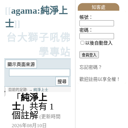
知客處
[[
agama:純淨上
帳號：
士
]]
密碼：
台大獅子吼佛
以後自動登入
學專站
忘記密碼？
歡迎註冊以享全權！
目前的足跡:
→
純淨上士
「
純淨上
士
」共有 1
個註解
(更新時間
2026年08月10日