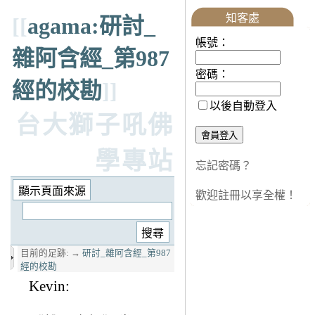
知客處
[[
agama:研討_
帳號：
雜阿含經_第987
密碼：
經的校勘
]]
以後自動登入
台大獅子吼佛
學專站
忘記密碼？
歡迎註冊以享全權！
目前的足跡:
→
研討_雜阿含經_第987
經的校勘
Kevin: