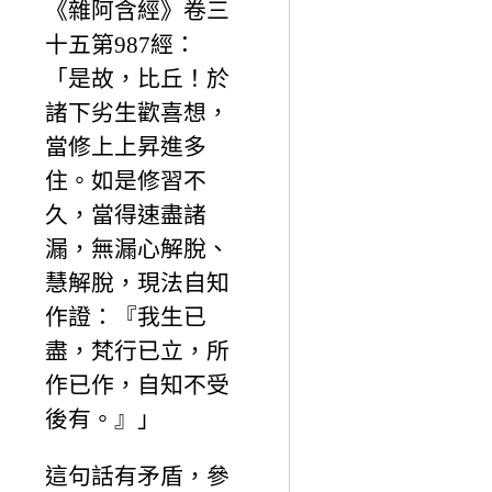
《雜阿含經》卷三
十五第987經：
「是故，比丘！於
諸下劣生歡喜想，
當修上上昇進多
住。如是修習不
久，當得速盡諸
漏，無漏心解脫、
慧解脫，現法自知
作證：『我生已
盡，梵行已立，所
作已作，自知不受
後有。』」
這句話有矛盾，參