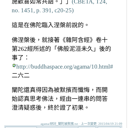
施歡喜如常共語。」」
(CBETA, T24,
no. 1451, p. 391, c20-25)
這是在佛陀臨入涅槃前說的。
佛涅槃後，就接著《雜阿含經》卷十
第262經所述的「佛般泥洹未久」後的
事了：
http://buddhaspace.org/agama/10.html#
二六二
闡陀還真得因為被默擯而懺悔，而開
始認真思考佛法，經由一連串的問答
澄清疑惑後，終於證了初果。
agama/研討_闡陀被默擯.txt · 上一次變更: 2015/04/19 21:09