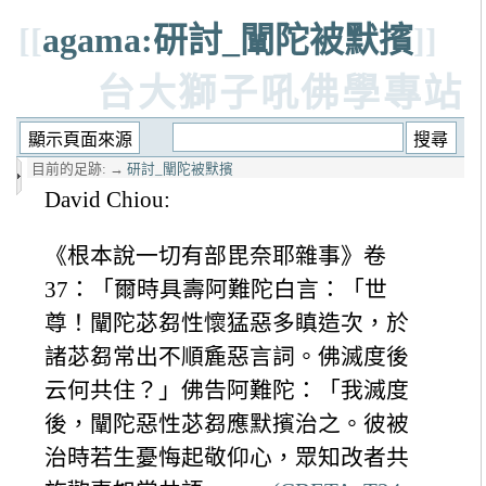
[[
agama:研討_闡陀被默擯
]]
台大獅子吼佛學專站
目前的足跡:
→
研討_闡陀被默擯
David Chiou:
《根本說一切有部毘奈耶雜事》卷
37：「爾時具壽阿難陀白言：「世
尊！闡陀苾芻性懷猛惡多瞋造次，於
諸苾芻常出不順麁惡言詞。佛滅度後
云何共住？」佛告阿難陀：「我滅度
後，闡陀惡性苾芻應默擯治之。彼被
治時若生憂悔起敬仰心，眾知改者共