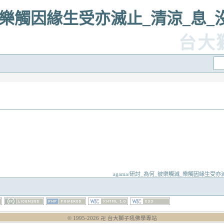
滅_樂觸因緣生受亦滅止_清涼_息_
台大
agama/研討_為何_彼樂觸滅_樂觸因緣生受亦滅止_清涼
© 1995-
2026
卍 台大獅子吼佛學專站