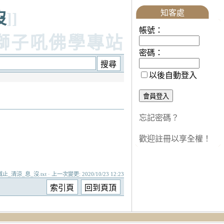
知客處
沒
]]
帳號：
獅子吼佛學專站
密碼：
以後自動登入
忘記密碼？
歡迎註冊以享全權！
_息_沒.txt · 上一次變更: 2020/10/23 12:23