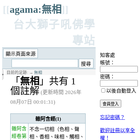
[[
agama:無相
]]
台大獅子吼佛學
專站
知客處
帳號：
目前的足跡:
→
無相
密碼：
「
無相
」共有 1
個註解
以後自動登入
(更新時間 2026年
08月07日 00:01:31)
忘記密碼？
雜阿含經(1)
雜阿含
不念一切相（色相、聲
歡迎註冊以享全
經卷第
相、香相、味相、觸相、
權！