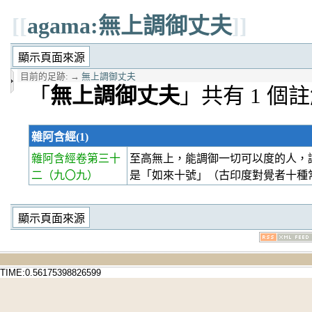
[[
agama:無上調御丈夫
]]
目前的足跡:
→
無上調御丈夫
「
無上調御丈夫
」共有 1 個
雜阿含經(1)
雜阿含經卷第三十
至高無上，能調御一切可以度的人，
二
（九〇九）
是「如來十號」（古印度對覺者十種
TIME:0.56175398826599