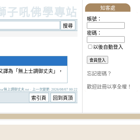
知客處
獅子吼佛學專站
帳號：
密碼：
以後自動登入
又譯為「無上士調御丈夫」，
忘記密碼？
歡迎註冊以享全權！
ma/無上調御丈夫.txt · 上一次變更: 2026/08/07 00:22