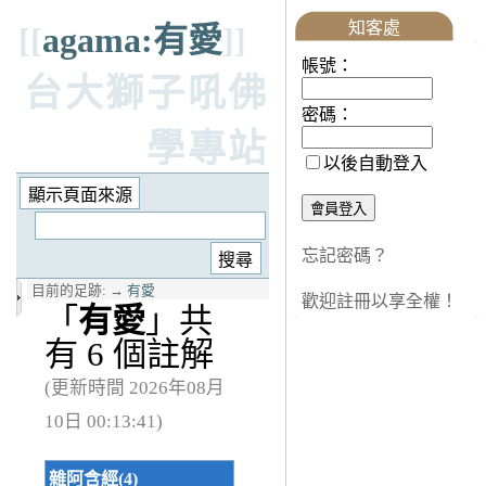
知客處
[[
agama:有愛
]]
帳號：
台大獅子吼佛
密碼：
學專站
以後自動登入
忘記密碼？
目前的足跡:
→
有愛
歡迎註冊以享全權！
「
有愛
」共
有 6 個註解
(更新時間 2026年08月
10日 00:13:41)
雜阿含經(4)