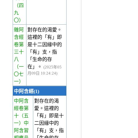
（四
九
〇）
雜阿
對存在的渴愛。
含經
這裡的「有」即
卷第
是十二因緣中的
三十
「有」支，指
八
「生命的存
（一
在」。
(2025年05
月09日 10:24:24)
〇七
一）
中阿含經(1)
中阿含
對存在的渴
經卷第
愛。這裡的
十
（五
「有」即是十
一）中
二因緣中的
阿含習
「有」支，指
相應品
「生命的存