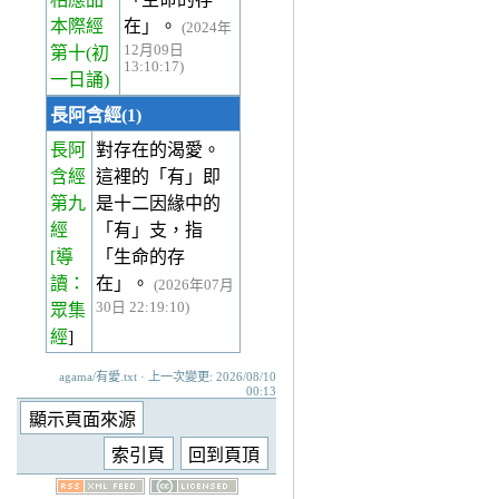
本際經
在」。
(2024年
12月09日
第十(初
13:10:17)
一日誦)
長阿含經(1)
長阿
對存在的渴愛。
含經
這裡的「有」即
第九
是十二因緣中的
經
「有」支，指
[導
「生命的存
讀：
在」。
(2026年07月
30日 22:19:10)
眾集
經
]
agama/有愛.txt · 上一次變更: 2026/08/10
00:13