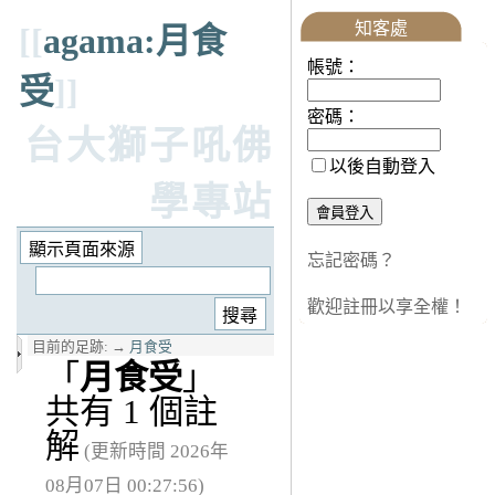
知客處
[[
agama:月食
帳號：
受
]]
密碼：
台大獅子吼佛
以後自動登入
學專站
忘記密碼？
歡迎註冊以享全權！
目前的足跡:
→
月食受
「
月食受
」
共有 1 個註
解
(更新時間 2026年
08月07日 00:27:56)