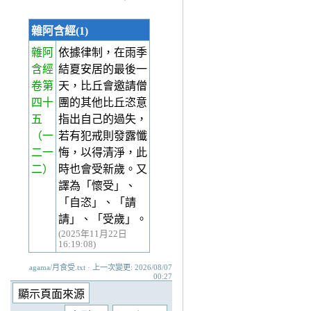
雜阿含經(1)
雜阿
依據律制，在雨季
含經
結夏安居的最後一
卷第
天，比丘會邀請僧
四十
團的其他比丘恣意
五
指出自己的過失，
（一
若有犯戒則發露懺
二一
悔，以得清淨，此
二）
時也會受新歲。又
譯為「懷受」、
「自恣」、「請
請」、「受歲」。
(2025年11月22日
16:19:08)
agama/月食受.txt · 上一次變更: 2026/08/07
00:27