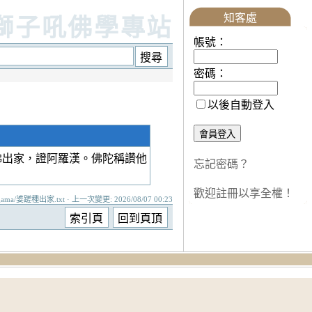
知客處
獅子吼佛學專站
帳號：
密碼：
以後自動登入
佛出家，證阿羅漢。佛陀稱讚他
忘記密碼？
歡迎註冊以享全權！
gama/婆蹉種出家.txt · 上一次變更: 2026/08/07 00:23