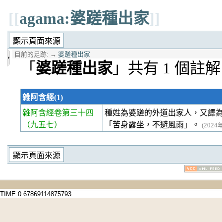
[[
agama:婆蹉種出家
]]
目前的足跡:
→
婆蹉種出家
「
婆蹉種出家
」共有 1 個註解
雜阿含經(1)
雜阿含經卷第三十四
種姓為婆蹉的外道出家人，又譯
（九五七）
「苦身露坐，不避風雨」。
(2024
TIME:0.67869114875793