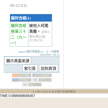
00:22:03)
雜阿含經(1)
雜阿含經
被他人呵罵
卷第三十
責難。
(2021
年03月12日
二
（九一
23:56:21)
一）
agama/墮於呵責處.txt · 上一次變更:
2026/08/07 00:22
© 1995-
2026
卍 台大獅子吼佛學專站
TIME:0.68959498405457