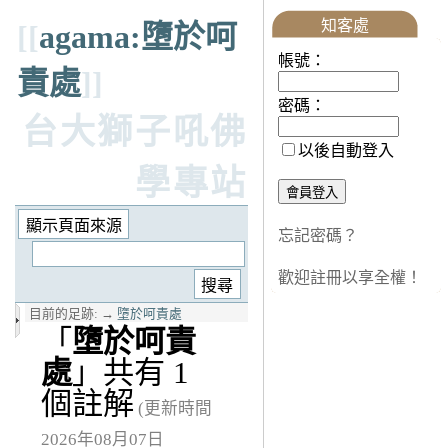
知客處
[[
agama:墮於呵
帳號：
責處
]]
密碼：
台大獅子吼佛
以後自動登入
學專站
忘記密碼？
歡迎註冊以享全權！
目前的足跡:
→
墮於呵責處
「
墮於呵責
處
」共有 1
個註解
(更新時間
2026年08月07日