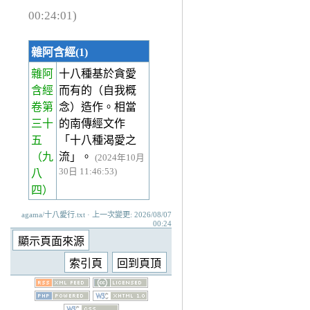
00:24:01)
雜阿含經(1)
雜阿
十八種基於貪愛
含經
而有的（自我概
卷第
念）造作。相當
三十
的南傳經文作
五
「十八種渴愛之
（九
流」。
(2024年10月
30日 11:46:53)
八
四）
agama/十八愛行.txt · 上一次變更: 2026/08/07
00:24