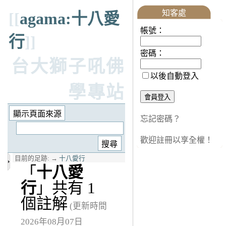
知客處
[[
agama:十八愛
帳號：
行
]]
密碼：
台大獅子吼佛
以後自動登入
學專站
忘記密碼？
歡迎註冊以享全權！
目前的足跡:
→
十八愛行
「
十八愛
行
」共有 1
個註解
(更新時間
2026年08月07日