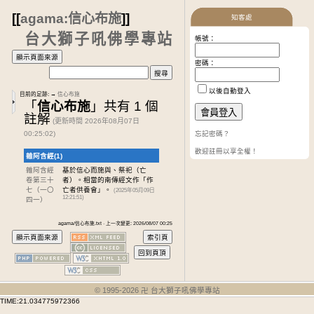
[[
agama:信心布施
]]
知客處
台大獅子吼佛學專站
帳號：
密碼：
以後自動登入
目前的足跡:
→
信心布施
「
信心布施
」共有 1 個
註解
(更新時間 2026年08月07日
00:25:02)
忘記密碼？
歡迎註冊以享全權！
雜阿含經(1)
雜阿含經
基於信心而施與、祭祀（亡
卷第三十
者）。相當的南傳經文作「作
七
（一〇
亡者供養會」。
(2025年05月09日
12:21:51)
四一）
agama/信心布施.txt · 上一次變更: 2026/08/07 00:25
© 1995-
2026
卍 台大獅子吼佛學專站
TIME:21.034775972366