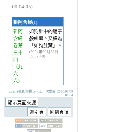
00:04:05)
雜阿含經(1)
雜阿
如狗肚中的腸子
含經
般糾纏。又譯為
卷第
「如狗肚藏」。
(2024年09月28日
三十
15:57:48)
四
（九
六
六）
agama/亂如狗腸.txt · 上一次變更: 2026/08/09
00:04