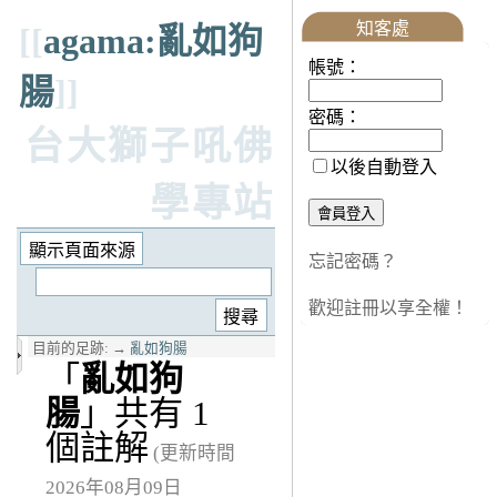
知客處
[[
agama:亂如狗
帳號：
腸
]]
密碼：
台大獅子吼佛
以後自動登入
學專站
忘記密碼？
歡迎註冊以享全權！
目前的足跡:
→
亂如狗腸
「
亂如狗
腸
」共有 1
個註解
(更新時間
2026年08月09日