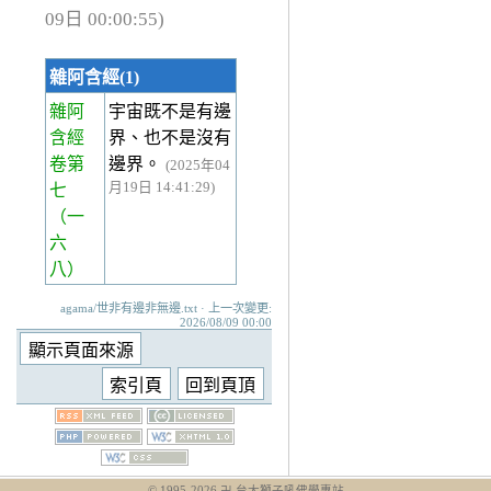
09日 00:00:55)
雜阿含經(1)
雜阿
宇宙既不是有邊
含經
界、也不是沒有
卷第
邊界。
(2025年04
月19日 14:41:29)
七
（一
六
八）
agama/世非有邊非無邊.txt · 上一次變更:
2026/08/09 00:00
© 1995-
2026
卍 台大獅子吼佛學專站