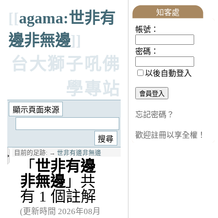
知客處
[[
agama:世非有
帳號：
邊非無邊
]]
密碼：
台大獅子吼佛
以後自動登入
學專站
忘記密碼？
歡迎註冊以享全權！
目前的足跡:
→
世非有邊非無邊
「
世非有邊
非無邊
」共
有 1 個註解
(更新時間 2026年08月