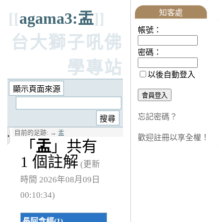
知客處
[[
agama3:盂
]]
帳號：
台大獅子吼佛
密碼：
學專站
以後自動登入
忘記密碼？
目前的足跡:
→
盂
歡迎註冊以享全權！
「
盂
」共有
1 個註解
(更新
時間 2026年08月09日
00:10:34)
長阿含經(1)