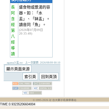
長
盛食物或漿湯的容
阿
器。如：「水
含
盂」、「缽盂」。
經
讀音同「魚」。
(2026年07月09日
第
20:35:49)
八
經
導
讀
agama3/盂.txt · 上一次變更: 2026/08/09 00:10
© 1995-
2026
卍 台大獅子吼佛學專站
TIME:0.93235206604004