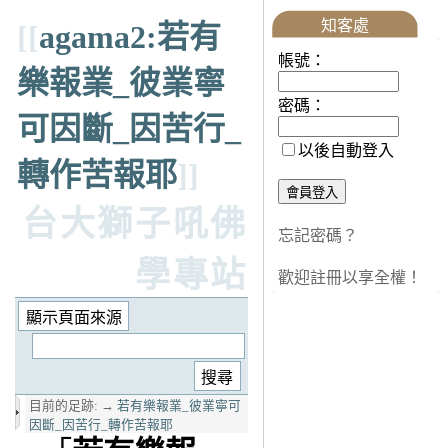
知客處
[[
agama2:若有
帳號：
樂報業_彼業寧
密碼：
可因斷_因苦行_
以後自動登入
轉作苦報耶
]]
台大獅子吼佛
忘記密碼？
學專站
歡迎註冊以享全權！
目前的足跡:
→
若有樂報業_彼業寧可
因斷_因苦行_轉作苦報耶