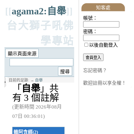
知客處
[[
agama2:自舉
]]
帳號：
台大獅子吼佛
密碼：
學專站
以後自動登入
忘記密碼？
目前的足跡:
→
自舉
歡迎註冊以享全權！
「
自舉
」共
有 3 個註解
(更新時間 2026年08月
07日 00:36:01)
雜阿含經(2)