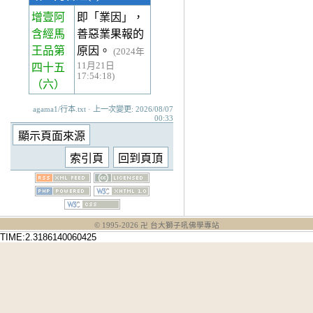
增壹阿
即「業因」，
含經馬
善惡業果報的
王品第
原因。
(2024年
11月21日
四十五
17:54:18)
（六）
agama1/行本.txt · 上一次變更: 2026/08/07
00:33
© 1995-
2026
卍 台大獅子吼佛學專站
TIME:2.3186140060425