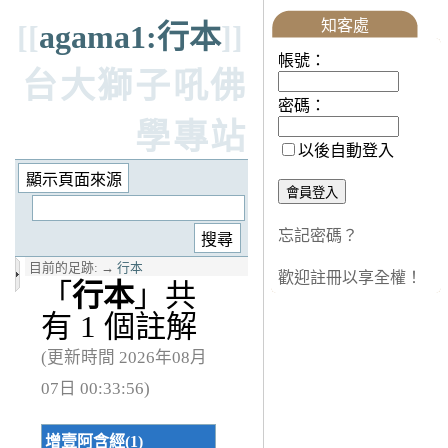
知客處
[[
agama1:行本
]]
帳號：
台大獅子吼佛
密碼：
學專站
以後自動登入
忘記密碼？
目前的足跡:
→
行本
歡迎註冊以享全權！
「
行本
」共
有 1 個註解
(更新時間 2026年08月
07日 00:33:56)
增壹阿含經(1)