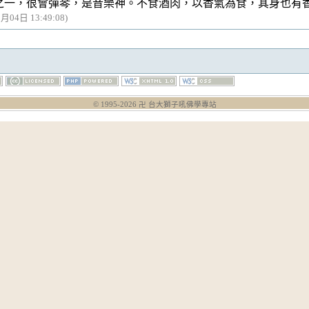
之一，很會彈琴，是音樂神。不食酒肉，以香氣為食，其身也有
月04日 13:49:08)
© 1995-
2026
卍 台大獅子吼佛學專站