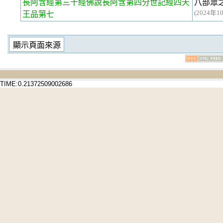
長阿含經第三十經
佛說長阿含第四分世記經四天
八部眾
(2024年10
王品第七
TIME:0.21372509002686