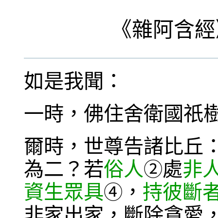
《
雜阿含經
如是我聞：
一時，佛住舍衛國祇
爾時，世尊告諸比丘
為二？若
俗人
處
非
②
資生眾具
，
持彼斷
④
非家出家，斷除貪愛