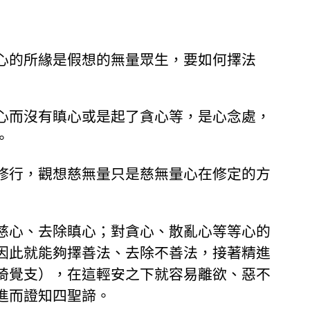
心的所緣是假想的無量眾生，要如何擇法
心而沒有瞋心或是起了貪心等，是心念處，
。
修行，觀想慈無量只是慈無量心在修定的方
慈心、去除瞋心；對貪心、散亂心等等心的
因此就能夠擇善法、去除不善法，接著精進
猗覺支），在這輕安之下就容易離欲、惡不
進而證知四聖諦。