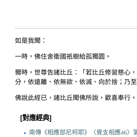
如是我聞：
一時，佛住舍衛國祇樹給孤獨園。
爾時，世尊告諸比丘：「若比丘修習慈心，
分，依遠離、依無欲、依滅、向於捨；乃至
佛說此經已，諸比丘聞佛所說，歡喜奉行。
[對應經典]
南傳《相應部尼柯耶》〈覺支相應46〉第